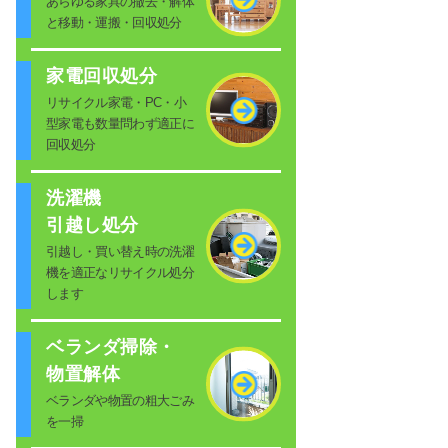
あらゆる家具の撤去・解体
と移動・運搬・回収処分
家電回収処分
リサイクル家電・PC・小
型家電も数量問わず適正に
回収処分
洗濯機
引越し処分
引越し・買い替え時の洗濯
機を適正なリサイクル処分
します
ベランダ掃除・
物置解体
ベランダや物置の粗大ごみ
を一掃