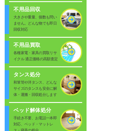
不用品回収
大きさや重量、個数も問い
ません。どんな物でも即日
回収対応
不用品買取
各種家電・家具の買取リサ
イクル 適正価格の高額査定
タンス処分
和箪笥や洋タンス、どんな
サイズのタンスも安全に解
体・運搬・回収処分します
ベッド解体処分
手続き不要、お電話一本即
対応、ベッド・マットレ
ス・寝具の処分