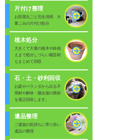
片付け整理
お部屋丸ごと完全清掃、大
量ごみの片付け処分
植木処分
大きくて大量の植木や鉢植
えまで処分しづらい園芸材
もまとめて回収
石・土・砂利回収
お庭やベランダから出る不
用材や解体・撤去後の廃材
を適正回収します。
遺品整理
ご遺族の気持ちに寄り添い
遺品の整理