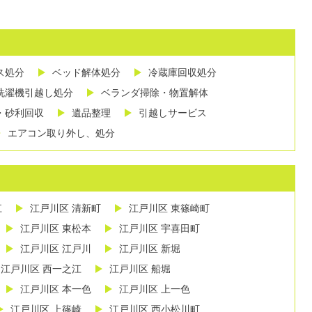
ス処分
ベッド解体処分
冷蔵庫回収処分
洗濯機引越し処分
ベランダ掃除・物置解体
・砂利回収
遺品整理
引越しサービス
エアコン取り外し、処分
江
江戸川区 清新町
江戸川区 東篠崎町
江戸川区 東松本
江戸川区 宇喜田町
江戸川区 江戸川
江戸川区 新堀
江戸川区 西一之江
江戸川区 船堀
江戸川区 本一色
江戸川区 上一色
江戸川区 上篠崎
江戸川区 西小松川町