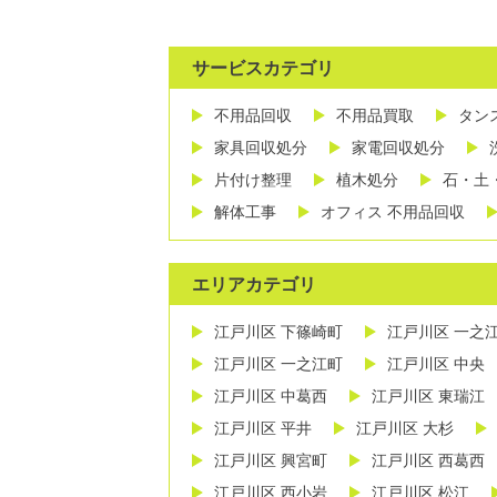
サービスカテゴリ
不用品回収
不用品買取
タン
家具回収処分
家電回収処分
片付け整理
植木処分
石・土
解体工事
オフィス 不用品回収
エリアカテゴリ
江戸川区 下篠崎町
江戸川区 一之
江戸川区 一之江町
江戸川区 中央
江戸川区 中葛西
江戸川区 東瑞江
江戸川区 平井
江戸川区 大杉
江戸川区 興宮町
江戸川区 西葛西
江戸川区 西小岩
江戸川区 松江