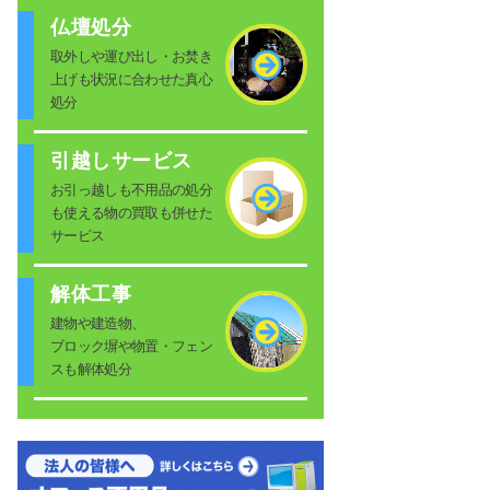
仏壇処分
取外しや運び出し・お焚き
上げも状況に合わせた真心
処分
引越しサービス
お引っ越しも不用品の処分
も使える物の買取も併せた
サービス
解体工事
建物や建造物、
ブロック塀や物置・フェン
スも解体処分