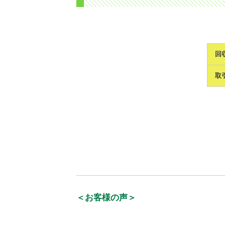
回
取
＜お客様の声＞