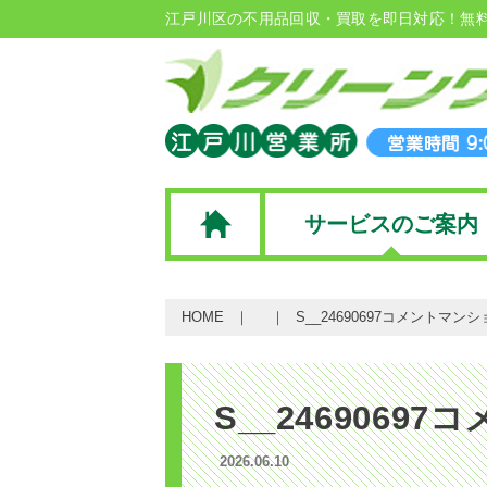
江戸川区の不用品回収・買取を即日対応！無
サービスのご案内
HOME
S__24690697コメントマン
S__246906
2026.06.10