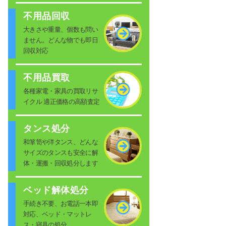
不用品回収
大きさや重量、個数も問い
ません。どんな物でも即日
回収対応
不用品買取
各種家電・家具の買取リサ
イクル 適正価格の高額査定
タンス処分
和箪笥や洋タンス、どんな
サイズのタンスも安全に解
体・運搬・回収処分します
ベッド解体処分
手続き不要、お電話一本即
対応、ベッド・マットレ
ス・寝具の処分