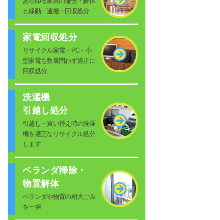
あらゆる家具の撤去・解体
と移動・運搬・回収処分
家電回収処分
リサイクル家電・PC・小
型家電も数量問わず適正に
回収処分
洗濯機
引越し処分
引越し・買い替え時の洗濯
機を適正なリサイクル処分
します
ベランダ掃除・
物置解体
ベランダや物置の粗大ごみ
を一掃