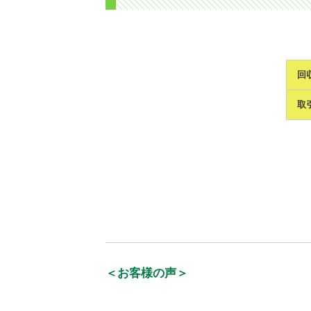
回
取
＜お客様の声＞