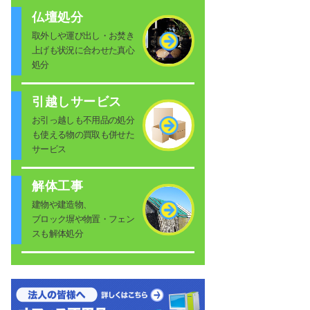
仏壇処分
取外しや運び出し・お焚き
上げも状況に合わせた真心
処分
引越しサービス
お引っ越しも不用品の処分
も使える物の買取も併せた
サービス
解体工事
建物や建造物、
ブロック塀や物置・フェン
スも解体処分