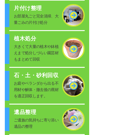
片付け整理
お部屋丸ごと完全清掃、大
量ごみの片付け処分
植木処分
大きくて大量の植木や鉢植
えまで処分しづらい園芸材
もまとめて回収
石・土・砂利回収
お庭やベランダから出る不
用材や解体・撤去後の廃材
を適正回収します。
遺品整理
ご遺族の気持ちに寄り添い
遺品の整理