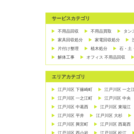
サービスカテゴリ
不用品回収
不用品買取
タン
家具回収処分
家電回収処分
片付け整理
植木処分
石・土
解体工事
オフィス 不用品回収
エリアカテゴリ
江戸川区 下篠崎町
江戸川区 一之
江戸川区 一之江町
江戸川区 中央
江戸川区 中葛西
江戸川区 東瑞江
江戸川区 平井
江戸川区 大杉
江戸川区 興宮町
江戸川区 西葛西
江戸川区 西小岩
江戸川区 松江