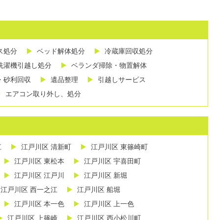
ス処分
ベッド解体処分
冷蔵庫回収処分
洗濯機引越し処分
ベランダ掃除・物置解体
・砂利回収
遺品整理
引越しサービス
エアコン取り外し、処分
江
江戸川区 清新町
江戸川区 東篠崎町
江戸川区 東松本
江戸川区 宇喜田町
江戸川区 江戸川
江戸川区 新堀
江戸川区 西一之江
江戸川区 船堀
江戸川区 本一色
江戸川区 上一色
江戸川区 上篠崎
江戸川区 西小松川町