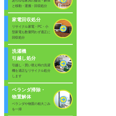
あらゆる家具の撤去・解体
と移動・運搬・回収処分
家電回収処分
リサイクル家電・PC・小
型家電も数量問わず適正に
回収処分
洗濯機
引越し処分
引越し・買い替え時の洗濯
機を適正なリサイクル処分
します
ベランダ掃除・
物置解体
ベランダや物置の粗大ごみ
を一掃