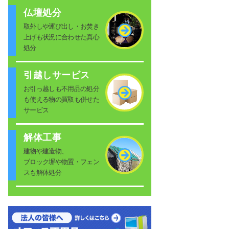
仏壇処分
取外しや運び出し・お焚き
上げも状況に合わせた真心
処分
引越しサービス
お引っ越しも不用品の処分
も使える物の買取も併せた
サービス
解体工事
建物や建造物、
ブロック塀や物置・フェン
スも解体処分