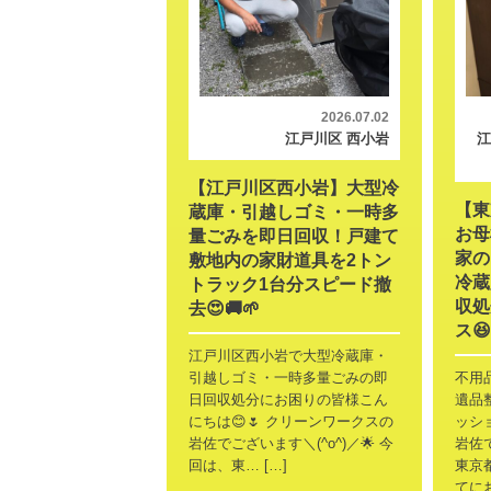
2026.07.02
江戸川区 西小岩
江
【江戸川区西小岩】大型冷
【東
蔵庫・引越しゴミ・一時多
お母
量ごみを即日回収！戸建て
家の
敷地内の家財道具を2トン
冷蔵
トラック1台分スピード撤
収処
去😍🚚🌱
ス😆
江戸川区西小岩で大型冷蔵庫・
引越しゴミ・一時多量ごみの即
不用
日回収処分にお困りの皆様こん
遺品
にちは😊🌷 クリーンワークスの
ッシ
岩佐でございます＼(^o^)／🌟 今
岩佐
回は、東… […]
東京
てに