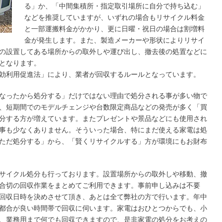
る」か、「中間集積所・指定取引場所に自分で持ち込む」
などを推奨していますが、いずれの場合もリサイクル料金
と一部運搬料金がかかり、更に日曜・祝日の場合は割増料
金が発生します。また、製造メーカーや形状によりリサイ
の設置してある場所からの取外しや運び出し、撤去後の処置などに
となります。
効利用促進法」により、業者が回収するルールとなっています。
なったから処分する」だけではない理由で処分される事が多い物で
、短期間でのモデルチェンジや台数限定商品などの発売が多く「買
分する方が増えています。またプレゼントや景品などにも使用され
事も少なくありません。そういった場合、特にまだ使える家電は処
ただ処分する」から、「賢くリサイクルする」方が環境にもお財布
サイクル処分も行っております。設置場所からの取外しや移動、撤
合切の回収作業をまとめてご利用できます。事前申し込みは不要
回収日時を決めさせて頂き、あとは全て弊社の方で行います。年中
都合が良い時間帯で回収に伺います。家電はおひとつからでも、小
、業務用まで何でも回収できますので、是非家電の処分をお考えの