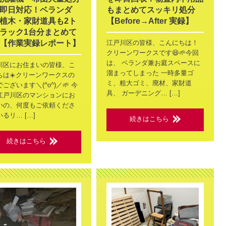
即日対応！ベランダ
もまとめてスッキリ処分
植木・家財道具も2ト
【Before→After 実録】
ラック1台分まとめて
【作業実録レポート】
江戸川区の皆様、こんにちは！
クリーンワークスです😆🌱今回
は、 ベランダ兼お庭スペースに
川区にお住まいの皆様、こ
溜まってしまった 一時多量ゴ
ちは☀️クリーンワークスの
ミ、粗大ゴミ、廃材、家財道
ございます＼(^o^)／🌱 今
具、 ガーデニング… […]
江戸川区のマンションにお
いの、何度もご依頼くださ
るリ… […]
続きはこちら
続きはこちら