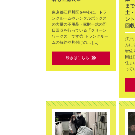
まで
東京都江戸川区を中心に、トラ
土・
ンクルームやレンタルボックス
ント
の大量の不用品・家財一式の即
回収
日回収を行っている「クリーン
ワークス」です😍 トランクルー
江戸
ムの解約や片付けの… […]
んに
岩佐で
回は
続きはこちら
住ま
ってい