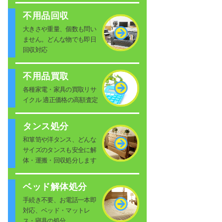
不用品回収
大きさや重量、個数も問い
ません。どんな物でも即日
回収対応
不用品買取
各種家電・家具の買取リサ
イクル 適正価格の高額査定
タンス処分
和箪笥や洋タンス、どんな
サイズのタンスも安全に解
体・運搬・回収処分します
ベッド解体処分
手続き不要、お電話一本即
対応、ベッド・マットレ
ス・寝具の処分