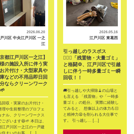
2026.06.20
2026.05.16
戸川区 中央
江戸川区 一之
江戸川区 東葛西
江
引っ越しのラスボス
京都江戸川区一之江】
🙎🏻‍♂️「残置物・大量ゴミ」
様の施設入所に伴う実
と格闘💢、江戸川区で引越
お片付け・大型家具や
しに伴う一時多量ゴミ一瞬
庫などの不用品即日回
回収！！
分ならクリーンワーク
🌱
🚚引っ越しや大掃除🧹の山場と
も言える 「残置物」や「一時多
量ゴミ」の処分。 実際に経験し
品回収・実家のお片付け・
てみると、 想像以上の体力💪🏻
整理や生前整理のプロフェ
と精神力😫を削られる大仕事で
ョナル、クリーンワークス
す。 引っ越し… […]
でございます😆🌱 本日は、
都江戸川区一之江の一戸建
お住まいのお客… […]