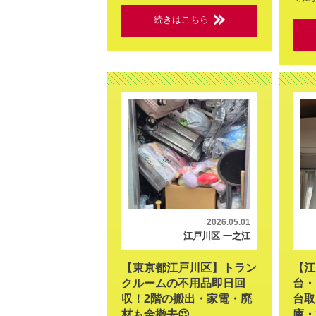
続きはこちら
2026.05.01
江戸川区 一之江
【東京都江戸川区】トラン
【江
クルームの不用品即日回
台・
収！2階の搬出・家電・廃
台取
材も全撤去😍
庫・