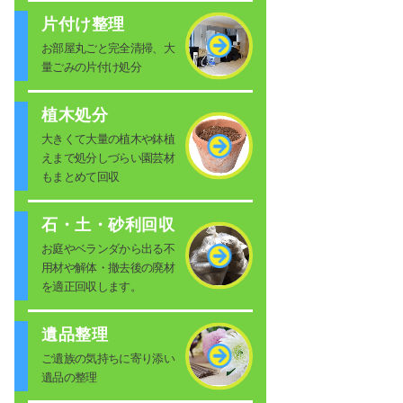
片付け整理
お部屋丸ごと完全清掃、大
量ごみの片付け処分
植木処分
大きくて大量の植木や鉢植
えまで処分しづらい園芸材
もまとめて回収
石・土・砂利回収
お庭やベランダから出る不
用材や解体・撤去後の廃材
を適正回収します。
遺品整理
ご遺族の気持ちに寄り添い
遺品の整理