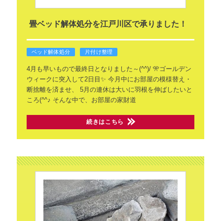
畳ベッド解体処分を江戸川区で承りました！
ベッド解体処分
片付け整理
4月も早いもので最終日となりました～(^^)/
🎌ゴールデン
ウィークに突入して2日目✨
今月中にお部屋の模様替え・
断捨離を済ませ、
5月の連休は大いに羽根を伸ばしたいと
ころ(^^♪
そんな中で、お部屋の家財道
続きはこちら