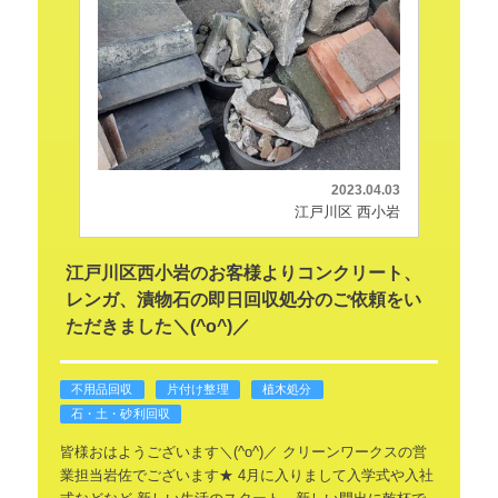
2023.04.03
江戸川区 西小岩
江戸川区西小岩のお客様よりコンクリート、
レンガ、漬物石の即日回収処分のご依頼をい
ただきました＼(^o^)／
不用品回収
片付け整理
植木処分
石・土・砂利回収
皆様おはようございます＼(^o^)／
クリーンワークスの営
業担当岩佐でございます★
4月に入りまして入学式や入社