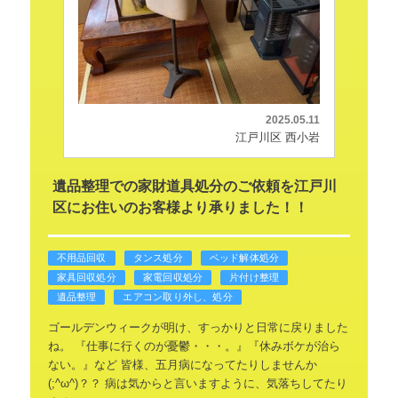
2025.05.11
江戸川区 西小岩
遺品整理での家財道具処分のご依頼を江戸川
区にお住いのお客様より承りました！！
不用品回収
タンス処分
ベッド解体処分
家具回収処分
家電回収処分
片付け整理
遺品整理
エアコン取り外し、処分
ゴールデンウィークが明け、すっかりと日常に戻りました
ね。
『仕事に行くのが憂鬱・・・。』『休みボケが治ら
ない。』など
皆様、五月病になってたりしませんか
(;^ω^)？？
病は気からと言いますように、気落ちしてたり