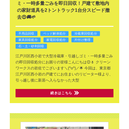
ミ・一時多量ごみを即日回収！戸建て敷地内
の家財道具を2トントラック1台分スピード撤
去😍🚚🌱
不用品回収
ベッド解体処分
冷蔵庫回収処分
家具回収処分
家電回収処分
片付け整理
石・土・砂利回収
江戸川区西小岩で大型冷蔵庫・引越しゴミ・一時多量ごみ
の即日回収処分にお困りの皆様こんにちは😊🌷 クリーン
ワークスの岩佐でございます＼(^o^)／🌟
今回は、東京都
江戸川区西小岩の戸建てにお住まいのリピーター様より、
引っ越し後に新居へ入らなかった大型
続きはこちら