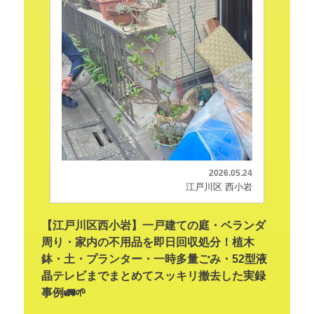
2026.05.24
江戸川区 西小岩
【江戸川区西小岩】一戸建ての庭・ベランダ
周り・家内の不用品を即日回収処分！植木
鉢・土・プランター・一時多量ごみ・52型液
晶テレビまでまとめてスッキリ撤去した実録
事例🚛🌱