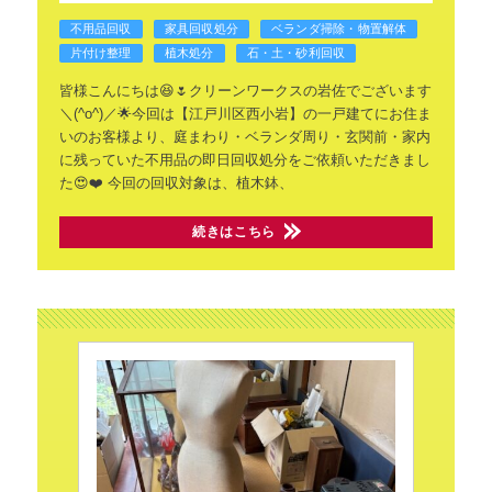
不用品回収
家具回収処分
ベランダ掃除・物置解体
片付け整理
植木処分
石・土・砂利回収
皆様こんにちは😆🌷クリーンワークスの岩佐でございます
＼(^o^)／🌟今回は【江戸川区西小岩】の一戸建てにお住ま
いのお客様より、庭まわり・ベランダ周り・玄関前・家内
に残っていた不用品の即日回収処分をご依頼いただきまし
た😍❤️
今回の回収対象は、植木鉢、
続きはこちら