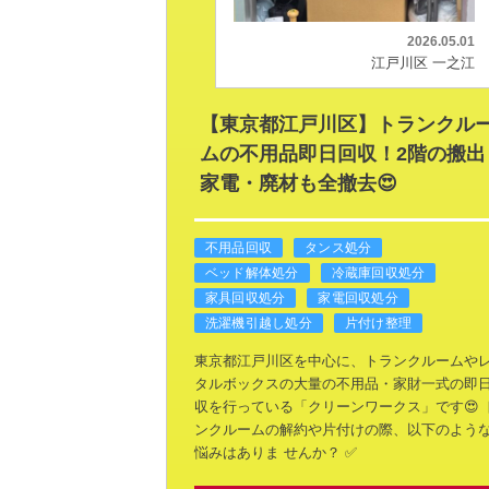
2026.05.01
江戸川区 一之江
【東京都江戸川区】トランクル
ムの不用品即日回収！2階の搬出
家電・廃材も全撤去😍
不用品回収
タンス処分
ベッド解体処分
冷蔵庫回収処分
家具回収処分
家電回収処分
洗濯機引越し処分
片付け整理
東京都江戸川区を中心に、トランクルームや
タルボックスの大量の不用品・家財一式の即
収を行っている「クリーンワークス」です😍
ンクルームの解約や片付けの際、以下のよう
悩みはありま
せんか？
✅