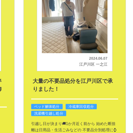
2024.06.07
江戸川区 一之江
伴
大量の不要品処分を江戸川区で承
御
りました！
ベッド解体処分
冷蔵庫回収処分
洗濯機引越し処分
引越し日が決まり🚚1か月近く前から
始めた断捨
離は日用品・生活ごみなどの
不要品分別処理に⌚