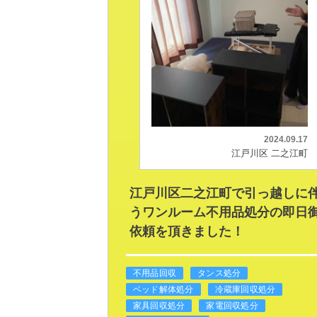
2024.09.17
江戸川区 二之江町
江戸川区二之江町で引っ越しに
うワンルーム不用品処分の即日
依頼を頂きました！
不用品回収
タンス処分
ベッド解体処分
冷蔵庫回収処分
家具回収処分
家電回収処分