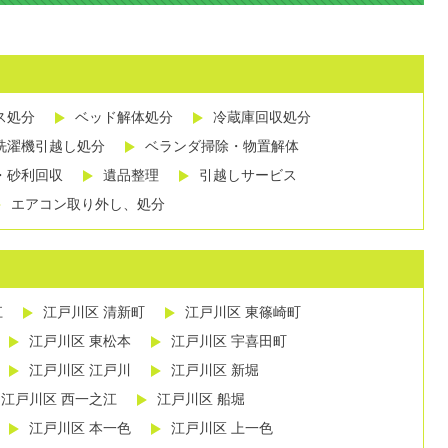
ス処分
ベッド解体処分
冷蔵庫回収処分
洗濯機引越し処分
ベランダ掃除・物置解体
・砂利回収
遺品整理
引越しサービス
エアコン取り外し、処分
江
江戸川区 清新町
江戸川区 東篠崎町
江戸川区 東松本
江戸川区 宇喜田町
江戸川区 江戸川
江戸川区 新堀
江戸川区 西一之江
江戸川区 船堀
江戸川区 本一色
江戸川区 上一色