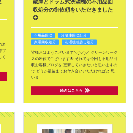
収
蔵庫とドラム式洗濯機の不用品回
収処分の御依頼をいただきました
😊
不用品回収
冷蔵庫回収処分
家電回収処分
洗濯機引越し処分
の岩
様ブ
皆様おはようございます＼(^o^)／
クリーンワーク
しく
スの岩佐でございます🌟
それでは今回も不用品回
収お客様ブログを
更新していきたいと思いますの
で
どうか最後までお付き合いいただければと
思
いま
続きはこちら