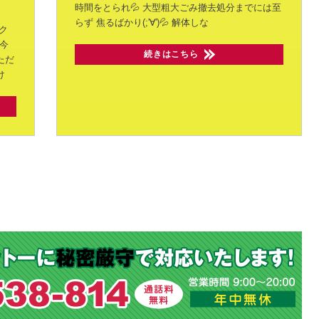
時間をとられ💦
大型粗大ごみ撤去処分までには至
らず
焦るばかり(;'∀')💦
解体しな
ク
今
続きはこちら
ただ
け