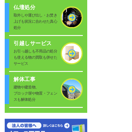
仏壇処分
取外しや運び出し・お焚き
上げも状況に合わせた真心
処分
引越しサービス
お引っ越しも不用品の処分
も使える物の買取も併せた
サービス
解体工事
建物や建造物、
ブロック塀や物置・フェン
スも解体処分