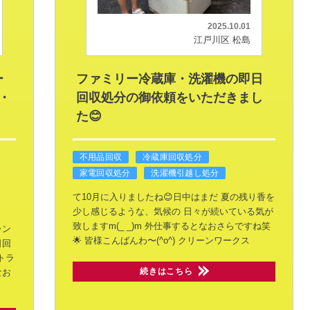
2025.10.01
江戸川区 松島
ー
ファミリー冷蔵庫・洗濯機の即日
・
回収処分の御依頼をいただきまし
た😊
不用品回収
冷蔵庫回収処分
家電回収処分
洗濯機引越し処分
て10月に入りましたね😊日中はまだ
夏の残り香を
少し感じるような、気候の
日々が続いている気が
致しますm(_ _)m
外仕事するとなおさらですね笑
レン
🌟
皆様こんばんわ〜(^o^)
クリーンワークス
日回
トラ
続きはこちら
なお