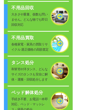
不用品回収
大きさや重量、個数も問い
ません。どんな物でも即日
回収対応
不用品買取
各種家電・家具の買取リサ
イクル 適正価格の高額査定
タンス処分
和箪笥や洋タンス、どんな
サイズのタンスも安全に解
体・運搬・回収処分します
ベッド解体処分
手続き不要、お電話一本即
対応、ベッド・マットレ
ス・寝具の処分