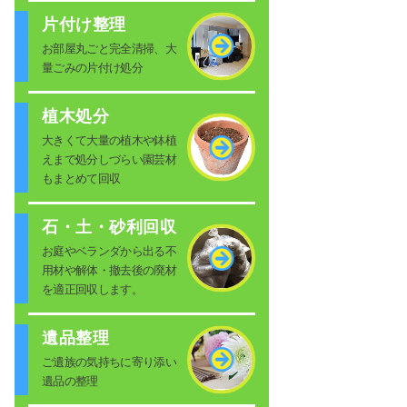
片付け整理
お部屋丸ごと完全清掃、大
量ごみの片付け処分
植木処分
大きくて大量の植木や鉢植
えまで処分しづらい園芸材
もまとめて回収
石・土・砂利回収
お庭やベランダから出る不
用材や解体・撤去後の廃材
を適正回収します。
遺品整理
ご遺族の気持ちに寄り添い
遺品の整理