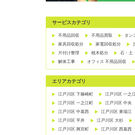
サービスカテゴリ
不用品回収
不用品買取
タン
家具回収処分
家電回収処分
片付け整理
植木処分
石・土
解体工事
オフィス 不用品回収
エリアカテゴリ
江戸川区 下篠崎町
江戸川区 一之
江戸川区 一之江町
江戸川区 中央
江戸川区 中葛西
江戸川区 東瑞江
江戸川区 平井
江戸川区 大杉
江戸川区 興宮町
江戸川区 西葛西