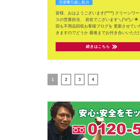
洗濯機引越し処分
皆様、おはようございます(*^^*)
クリーンワー
スの営業担当、
岩佐でございます＼(^o^)／🌟
回も不用品回収お客様ブログを
更新させてい
きますのでどうか
最後までお付き合いいただ
続きはこちら
1
2
3
4