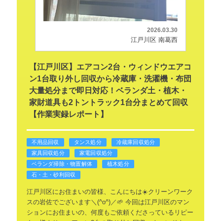
2026.03.30
江戸川区 南葛西
【江戸川区】エアコン2台・ウィンドウエアコ
ン1台取り外し回収から冷蔵庫・洗濯機・布団
大量処分まで即日対応！ベランダ土・植木・
家財道具も2トントラック1台分まとめて回収
【作業実録レポート】
不用品回収
タンス処分
冷蔵庫回収処分
家具回収処分
家電回収処分
ベランダ掃除・物置解体
植木処分
石・土・砂利回収
江戸川区にお住まいの皆様、こんにちは☀️クリーンワーク
スの岩佐でございます＼(^o^)／🌱
今回は江戸川区のマン
ションにお住まいの、何度もご依頼くださっているリピー