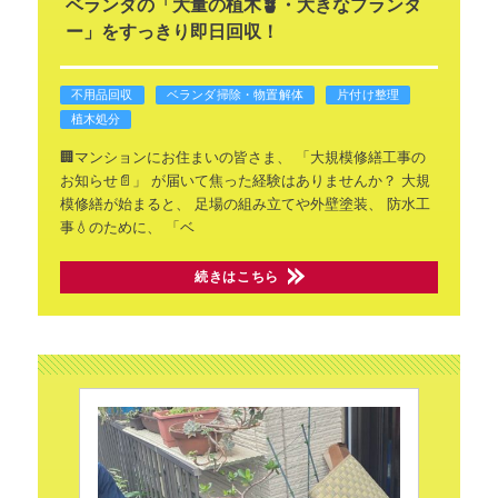
ベランダの「大量の植木🪴・大きなプランタ
ー」をすっきり即日回収！
不用品回収
ベランダ掃除・物置解体
片付け整理
植木処分
🏢マンションにお住まいの皆さま、
「大規模修繕工事の
お知らせ📄」
が届いて焦った経験はありませんか？
大規
模修繕が始まると、
足場の組み立てや外壁塗装、
防水工
事💧のために、
「ベ
続きはこちら