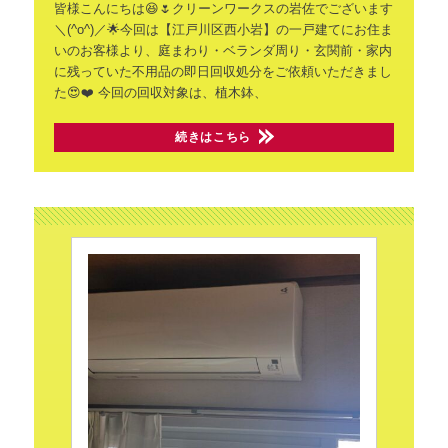
皆様こんにちは😆🌷クリーンワークスの岩佐でございます
＼(^o^)／🌟今回は【江戸川区西小岩】の一戸建てにお住ま
いのお客様より、庭まわり・ベランダ周り・玄関前・家内
に残っていた不用品の即日回収処分をご依頼いただきまし
た😍❤️
今回の回収対象は、植木鉢、
続きはこちら