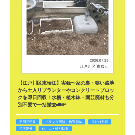
2026.07.29
江戸川区 東瑞江
【江戸川区東瑞江】実録〜家の裏・狭い路地
から土入りプランターやコンクリートブロッ
クを即日回収！水槽・植木鉢・園芸廃材も分
別不要で一括撤去🚛🌱
不用品回収
ベランダ掃除・物置解体
片付け整理
植木処分
石・土・砂利回収