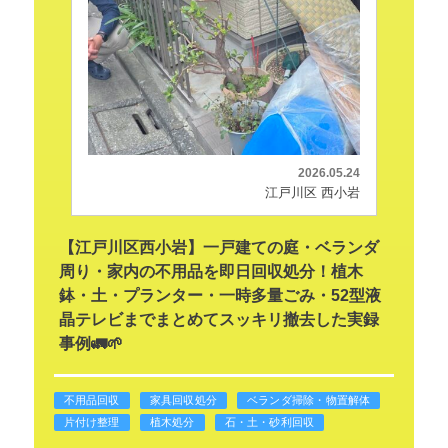
2026.05.24
江戸川区 西小岩
【江戸川区西小岩】一戸建ての庭・ベランダ
周り・家内の不用品を即日回収処分！植木
鉢・土・プランター・一時多量ごみ・52型液
晶テレビまでまとめてスッキリ撤去した実録
事例🚛🌱
不用品回収
家具回収処分
ベランダ掃除・物置解体
片付け整理
植木処分
石・土・砂利回収