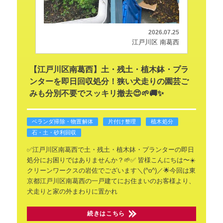
2026.07.25
江戸川区 南葛西
【江戸川区南葛西】土・残土・植木鉢・プラ
ンターを即日回収処分！狭い犬走りの園芸ご
みも分別不要でスッキリ撤去😍🌱🚚✨
ベランダ掃除・物置解体
片付け整理
植木処分
石・土・砂利回収
✅️江戸川区南葛西で土・残土・植木鉢・プランターの即日
処分にお困りではありませんか？🌱✅️
皆様こんにちは〜☀️
クリーンワークスの岩佐でございます＼(^o^)／🌟今回は東
京都江戸川区南葛西の一戸建てにお住まいのお客様より、
犬走りと家の外まわりに置かれ
続きはこちら