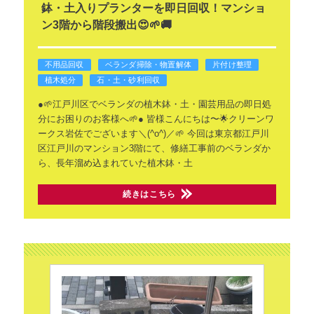
鉢・土入りプランターを即日回収！マンショ
ン3階から階段搬出😍🌱🚚
不用品回収
ベランダ掃除・物置解体
片付け整理
植木処分
石・土・砂利回収
●🌱江戸川区でベランダの植木鉢・土・園芸用品の即日処
分にお困りのお客様へ🌱●
皆様こんにちは〜🌟クリーンワ
ークス岩佐でございます＼(^o^)／🌱 今回は東京都江戸川
区江戸川のマンション3階にて、修繕工事前のベランダか
ら、長年溜め込まれていた植木鉢・土
続きはこちら