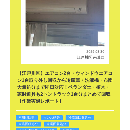
2026.03.30
江戸川区 南葛西
【江戸川区】エアコン2台・ウィンドウエアコ
ン1台取り外し回収から冷蔵庫・洗濯機・布団
大量処分まで即日対応！ベランダ土・植木・
家財道具も2トントラック1台分まとめて回収
【作業実録レポート】
不用品回収
タンス処分
冷蔵庫回収処分
家具回収処分
家電回収処分