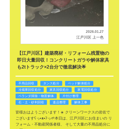
2026.01.27
江戸川区 上一色
【江戸川区】建築廃材・リフォーム残置物の
即日大量回収！コンクリートガラや解体家具
も2tトラック×2台分で徹底解決🌟
不用品回収
タンス処分
ベッド解体処分
冷蔵庫回収処分
家具回収処分
家電回収処分
ベランダ掃除・物置解体
片付け整理
石・土・砂利回収
遺品整理
解体工事
​皆様おはようございます！☀️
クリーンワークスの岩佐で
ございますʕ⁠っ⁠•⁠ᴥ⁠•⁠ʔ⁠っ🌱
​本日は、江戸川区にお住まいの
リ
フォーム・不動産関係者様、
そして大量の不用品処分に