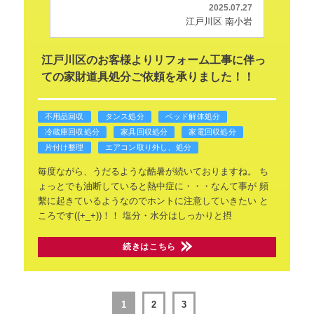
2025.07.27
江戸川区 南小岩
江戸川区のお客様よりリフォーム工事に伴っ
ての家財道具処分ご依頼を承りました！！
不用品回収
タンス処分
ベッド解体処分
冷蔵庫回収処分
家具回収処分
家電回収処分
片付け整理
エアコン取り外し、処分
毎度ながら、うだるような酷暑が続いておりますね。
ち
ょっとでも油断していると熱中症に・・・なんて事が
頻
繫に起きているようなのでホントに注意していきたい
と
ころです((+_+))！！
塩分・水分はしっかりと摂
続きはこちら
1
2
3