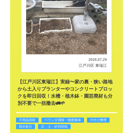
2026.07.29
江戸川区 東瑞江
【江戸川区東瑞江】実録〜家の裏・狭い路地
から土入りプランターやコンクリートブロッ
クを即日回収！水槽・植木鉢・園芸廃材も分
別不要で一括撤去🚛🌱
不用品回収
ベランダ掃除・物置解体
片付け整理
植木処分
石・土・砂利回収