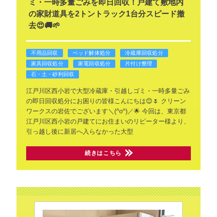
ミ・一時多量ごみを即日回収！戸建て敷地内
の家財道具を2トントラック1台分スピード撤
去😍🚚🌱
不用品回収
ベッド解体処分
冷蔵庫回収処分
家具回収処分
家電回収処分
片付け整理
石・土・砂利回収
江戸川区西小岩で大型冷蔵庫・引越しゴミ・一時多量ごみ
の即日回収処分にお困りの皆様こんにちは😊🌷 クリーン
ワークスの岩佐でございます＼(^o^)／🌟
今回は、東京都
江戸川区西小岩の戸建てにお住まいのリピーター様より、
引っ越し後に新居へ入らなかった大型
続きはこちら