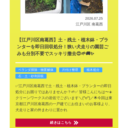
2026.07.25
江戸川区 南葛西
【江戸川区南葛西】土・残土・植木鉢・プラ
ンターを即日回収処分！狭い犬走りの園芸ご
みも分別不要でスッキリ撤去😍🌱🚚✨
ベランダ掃除・物置解体
片付け整理
植木処分
石・土・砂利回収
✅️江戸川区南葛西で土・残土・植木鉢・プランターの即日
処分にお困りではありませんか？🌱✅️
皆様こんにちは〜☀️
クリーンワークスの岩佐でございます＼(^o^)／🌟今回は東
京都江戸川区南葛西の一戸建てにお住まいのお客様より、
犬走りと家の外まわりに置かれ
続きはこちら