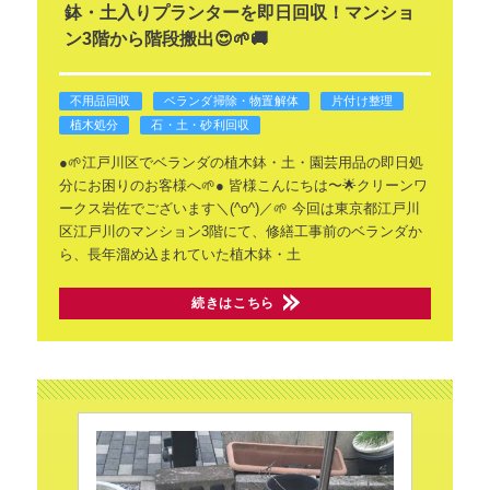
鉢・土入りプランターを即日回収！マンショ
ン3階から階段搬出😍🌱🚚
不用品回収
ベランダ掃除・物置解体
片付け整理
植木処分
石・土・砂利回収
●🌱江戸川区でベランダの植木鉢・土・園芸用品の即日処
分にお困りのお客様へ🌱●
皆様こんにちは〜🌟クリーンワ
ークス岩佐でございます＼(^o^)／🌱 今回は東京都江戸川
区江戸川のマンション3階にて、修繕工事前のベランダか
ら、長年溜め込まれていた植木鉢・土
続きはこちら