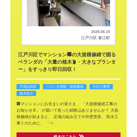
2026.06.10
江戸川区 春江町
江戸川区でマンション🏢の大規模修繕で困る
ベランダの「大量の植木🪴・大きなプランタ
ー」をすっきり即日回収！
不用品回収
ベランダ掃除・物置解体
片付け整理
植木処分
🏢マンションにお住まいの皆さま、
「大規模修繕工事の
お知らせ📄」
が届いて焦った経験はありませんか？
大規
模修繕が始まると、
足場の組み立てや外壁塗装、
防水工
事💧のために、
「ベ
続きはこちら