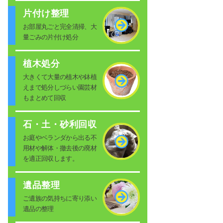
片付け整理
お部屋丸ごと完全清掃、大
量ごみの片付け処分
植木処分
大きくて大量の植木や鉢植
えまで処分しづらい園芸材
もまとめて回収
石・土・砂利回収
お庭やベランダから出る不
用材や解体・撤去後の廃材
を適正回収します。
遺品整理
ご遺族の気持ちに寄り添い
遺品の整理