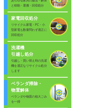
あらゆる家具の撤去・解体
と移動・運搬・回収処分
家電回収処分
リサイクル家電・PC・小
型家電も数量問わず適正に
回収処分
洗濯機
引越し処分
引越し・買い替え時の洗濯
機を適正なリサイクル処分
します
ベランダ掃除・
物置解体
ベランダや物置の粗大ごみ
を一掃