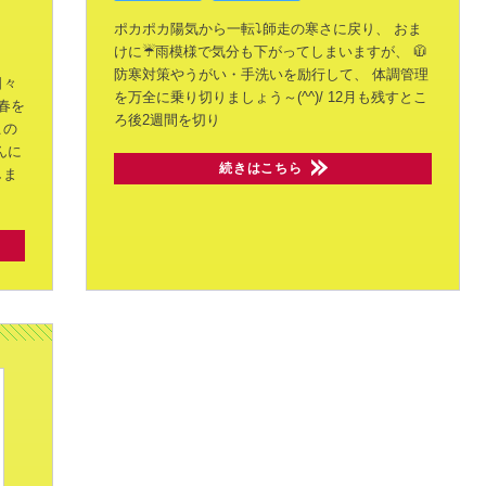
ポカポカ陽気から一転⤵師走の寒さに戻り、
おま
けに☔雨模様で気分も下がってしまいますが、
🧥
防寒対策やうがい・手洗いを励行して、
体調管理
日々
を万全に乗り切りましょう～(^^)/
12月も残すとこ
春を
ろ後2週間を切り
この
んに
続きはこちら
しま