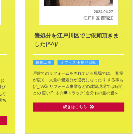
2024.04.27
江戸川区 西瑞江
、
畳処分を江戸川区でご依頼頂きま
した(^^)/
解体工事
オフィス 不用品回収
戸建てのリフォームをされている現場では、
和室
が広く、大量の畳処分が必要になったり
する事も
お
(;^_^A💦
リフォーム事業などの建築現場では時間
帯び
との
闘い(^_-)-☆🚚トラック1台分もの量の畳を
もな
落ち
続きはこちら