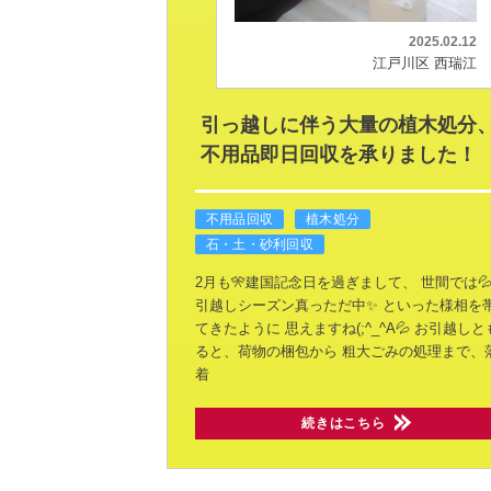
2025.02.12
江戸川区 西瑞江
引っ越しに伴う大量の植木処分
不用品即日回収を承りました！
不用品回収
植木処分
石・土・砂利回収
2月も🎌建国記念日を過ぎまして、
世間では
引越しシーズン真っただ中✨
といった様相を
てきたように
思えますね(;^_^A💦
お引越しと
ると、荷物の梱包から
粗大ごみの処理まで、
着
続きはこちら