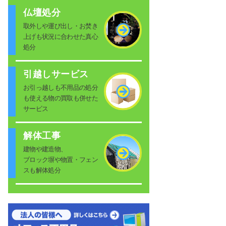
仏壇処分
取外しや運び出し・お焚き
上げも状況に合わせた真心
処分
引越しサービス
お引っ越しも不用品の処分
も使える物の買取も併せた
サービス
解体工事
建物や建造物、
ブロック塀や物置・フェン
スも解体処分