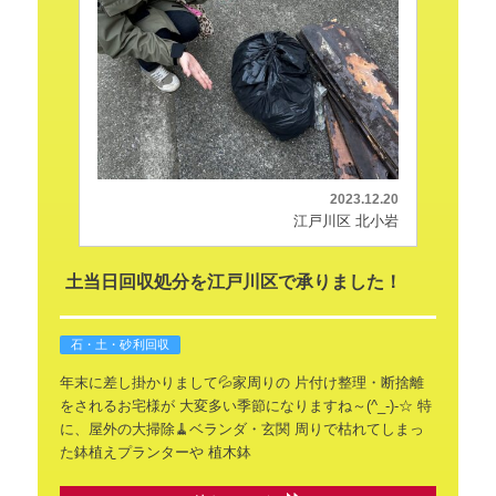
2023.12.20
江戸川区 北小岩
土当日回収処分を江戸川区で承りました！
石・土・砂利回収
年末に差し掛かりまして💦家周りの
片付け整理・断捨離
をされるお宅様が
大変多い季節になりますね～(^_-)-☆
特
に、屋外の大掃除🧹ベランダ・玄関
周りで枯れてしまっ
た鉢植えプランターや
植木鉢