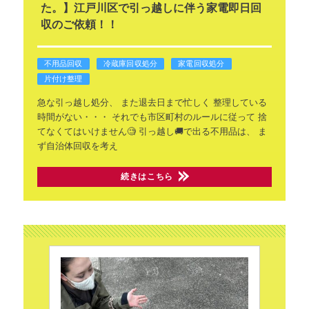
た。】江戸川区で引っ越しに伴う家電即日回
収のご依頼！！
不用品回収
冷蔵庫回収処分
家電回収処分
片付け整理
急な引っ越し処分、
また退去日まで忙しく
整理している
時間がない・・・
それでも市区町村のルールに従って
捨
てなくてはいけません🧐
引っ越し🚚で出る不用品は、
ま
ず自治体回収を考え
続きはこちら