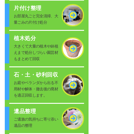
片付け整理
お部屋丸ごと完全清掃、大
量ごみの片付け処分
植木処分
大きくて大量の植木や鉢植
えまで処分しづらい園芸材
もまとめて回収
石・土・砂利回収
お庭やベランダから出る不
用材や解体・撤去後の廃材
を適正回収します。
遺品整理
ご遺族の気持ちに寄り添い
遺品の整理