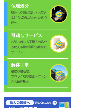
仏壇処分
取外しや運び出し・お焚き
上げも状況に合わせた真心
処分
引越しサービス
お引っ越しも不用品の処分
も使える物の買取も併せた
サービス
解体工事
建物や建造物、
ブロック塀や物置・フェン
スも解体処分