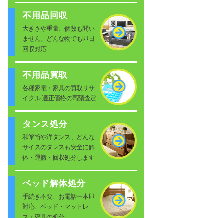
不用品回収
大きさや重量、個数も問い
ません。どんな物でも即日
回収対応
不用品買取
各種家電・家具の買取リサ
イクル 適正価格の高額査定
タンス処分
和箪笥や洋タンス、どんな
サイズのタンスも安全に解
体・運搬・回収処分します
ベッド解体処分
手続き不要、お電話一本即
対応、ベッド・マットレ
ス・寝具の処分