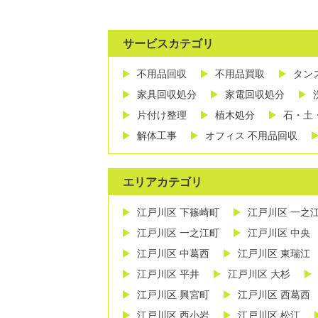
サービスカテゴリ
不用品回収
不用品買取
タン
家具回収処分
家電回収処分
片付け整理
植木処分
石・土
解体工事
オフィス 不用品回収
エリアカテゴリ
江戸川区 下篠崎町
江戸川区 一之
江戸川区 一之江町
江戸川区 中央
江戸川区 中葛西
江戸川区 東瑞江
江戸川区 平井
江戸川区 大杉
江戸川区 興宮町
江戸川区 西葛西
江戸川区 西小岩
江戸川区 松江