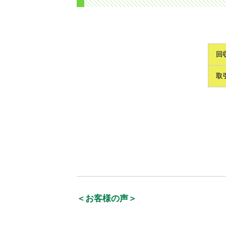
回
取
＜お客様の声＞