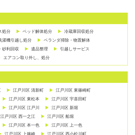
ス処分
ベッド解体処分
冷蔵庫回収処分
洗濯機引越し処分
ベランダ掃除・物置解体
・砂利回収
遺品整理
引越しサービス
エアコン取り外し、処分
江
江戸川区 清新町
江戸川区 東篠崎町
江戸川区 東松本
江戸川区 宇喜田町
江戸川区 江戸川
江戸川区 新堀
江戸川区 西一之江
江戸川区 船堀
江戸川区 本一色
江戸川区 上一色
江戸川区 上篠崎
江戸川区 西小松川町