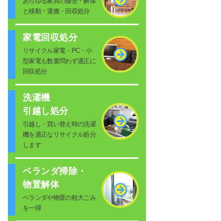
あらゆる家具の撤去・解体
と移動・運搬・回収処分
家電回収処分
リサイクル家電・PC・小
型家電も数量問わず適正に
回収処分
洗濯機
引越し処分
引越し・買い替え時の洗濯
機を適正なリサイクル処分
します
ベランダ掃除・
物置解体
ベランダや物置の粗大ごみ
を一掃