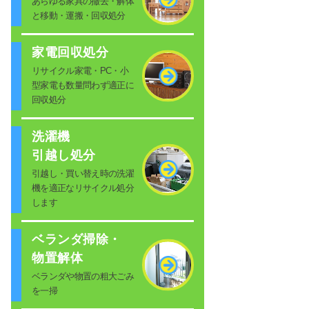
あらゆる家具の撤去・解体
と移動・運搬・回収処分
家電回収処分
リサイクル家電・PC・小
型家電も数量問わず適正に
回収処分
洗濯機
引越し処分
引越し・買い替え時の洗濯
機を適正なリサイクル処分
します
ベランダ掃除・
物置解体
ベランダや物置の粗大ごみ
を一掃