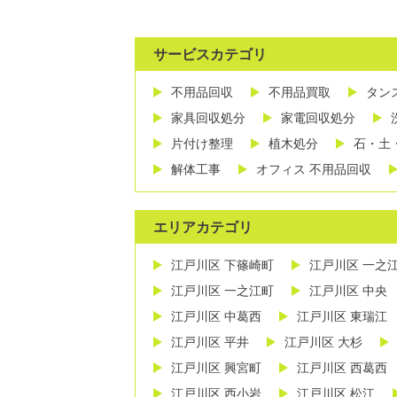
サービスカテゴリ
不用品回収
不用品買取
タン
家具回収処分
家電回収処分
片付け整理
植木処分
石・土
解体工事
オフィス 不用品回収
エリアカテゴリ
江戸川区 下篠崎町
江戸川区 一之
江戸川区 一之江町
江戸川区 中央
江戸川区 中葛西
江戸川区 東瑞江
江戸川区 平井
江戸川区 大杉
江戸川区 興宮町
江戸川区 西葛西
江戸川区 西小岩
江戸川区 松江