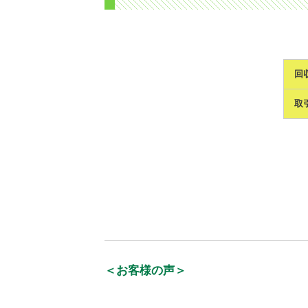
回
取
＜お客様の声＞