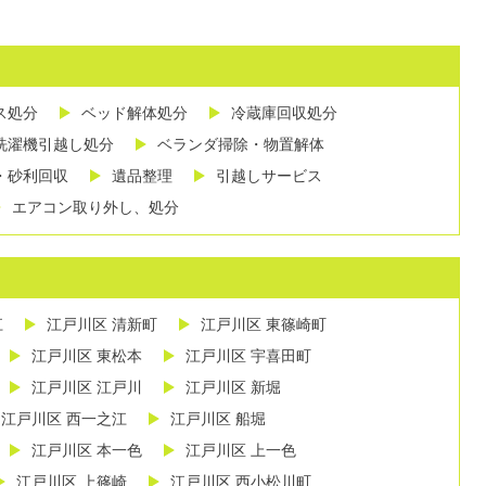
ス処分
ベッド解体処分
冷蔵庫回収処分
洗濯機引越し処分
ベランダ掃除・物置解体
・砂利回収
遺品整理
引越しサービス
エアコン取り外し、処分
江
江戸川区 清新町
江戸川区 東篠崎町
江戸川区 東松本
江戸川区 宇喜田町
江戸川区 江戸川
江戸川区 新堀
江戸川区 西一之江
江戸川区 船堀
江戸川区 本一色
江戸川区 上一色
江戸川区 上篠崎
江戸川区 西小松川町