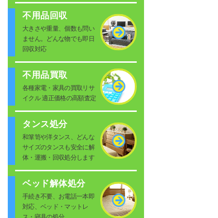
不用品回収
大きさや重量、個数も問い
ません。どんな物でも即日
回収対応
不用品買取
各種家電・家具の買取リサ
イクル 適正価格の高額査定
タンス処分
和箪笥や洋タンス、どんな
サイズのタンスも安全に解
体・運搬・回収処分します
ベッド解体処分
手続き不要、お電話一本即
対応、ベッド・マットレ
ス・寝具の処分