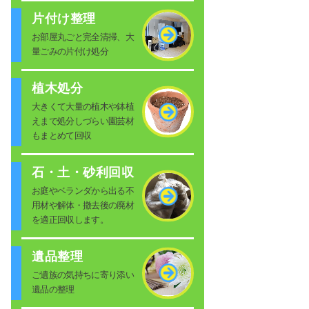
片付け整理
お部屋丸ごと完全清掃、大
量ごみの片付け処分
植木処分
大きくて大量の植木や鉢植
えまで処分しづらい園芸材
もまとめて回収
石・土・砂利回収
お庭やベランダから出る不
用材や解体・撤去後の廃材
を適正回収します。
遺品整理
ご遺族の気持ちに寄り添い
遺品の整理