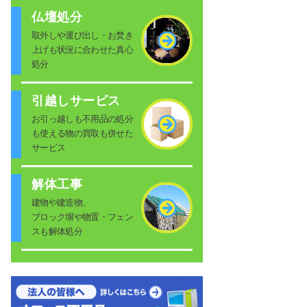
仏壇処分
取外しや運び出し・お焚き
上げも状況に合わせた真心
処分
引越しサービス
お引っ越しも不用品の処分
も使える物の買取も併せた
サービス
解体工事
建物や建造物、
ブロック塀や物置・フェン
スも解体処分