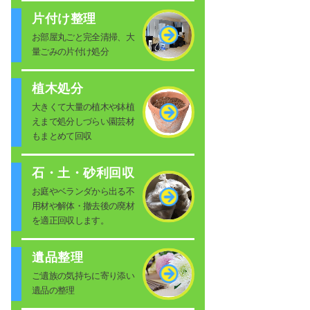
片付け整理
お部屋丸ごと完全清掃、大
量ごみの片付け処分
植木処分
大きくて大量の植木や鉢植
えまで処分しづらい園芸材
もまとめて回収
石・土・砂利回収
お庭やベランダから出る不
用材や解体・撤去後の廃材
を適正回収します。
遺品整理
ご遺族の気持ちに寄り添い
遺品の整理