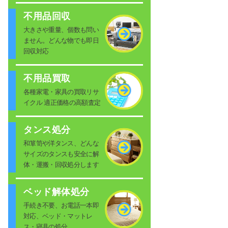
不用品回収
大きさや重量、個数も問い
ません。どんな物でも即日
回収対応
不用品買取
各種家電・家具の買取リサ
イクル 適正価格の高額査定
タンス処分
和箪笥や洋タンス、どんな
サイズのタンスも安全に解
体・運搬・回収処分します
ベッド解体処分
手続き不要、お電話一本即
対応、ベッド・マットレ
ス・寝具の処分