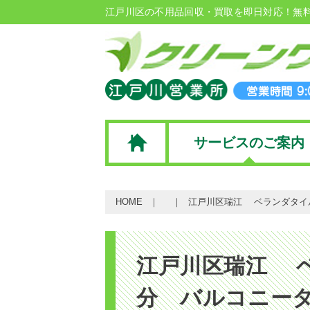
江戸川区の不用品回収・買取を即日対応！無
サービスのご案内
HOME
江戸川区瑞江 ベランダタイル
江戸川区瑞江 
分 バルコニータ