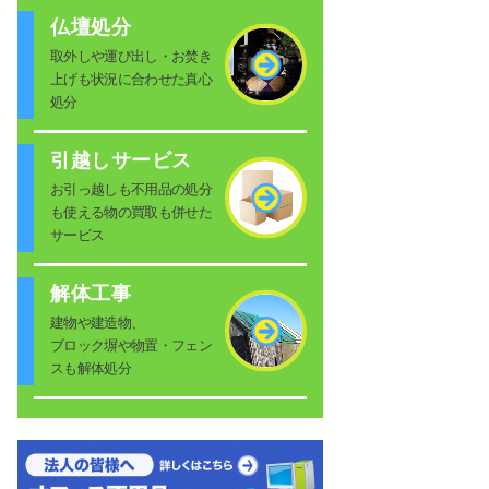
仏壇処分
取外しや運び出し・お焚き
上げも状況に合わせた真心
処分
引越しサービス
お引っ越しも不用品の処分
も使える物の買取も併せた
サービス
解体工事
建物や建造物、
ブロック塀や物置・フェン
スも解体処分