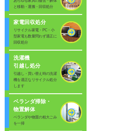
あらゆる家具の撤去・解体
と移動・運搬・回収処分
家電回収処分
リサイクル家電・PC・小
型家電も数量問わず適正に
回収処分
洗濯機
引越し処分
引越し・買い替え時の洗濯
機を適正なリサイクル処分
します
ベランダ掃除・
物置解体
ベランダや物置の粗大ごみ
を一掃