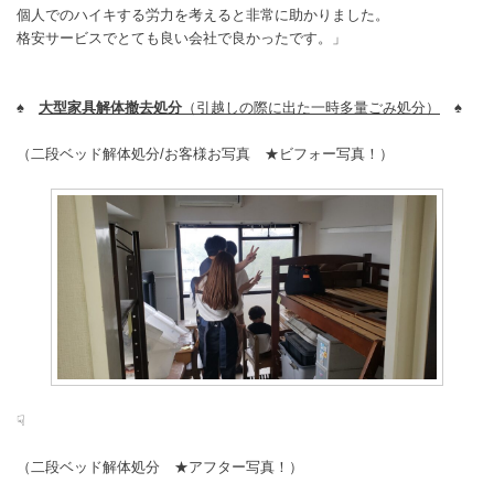
個人でのハイキする労力を考えると非常に助かりました。
格安サービスでとても良い会社で良かったです。」
♠
大型家具解体撤去処分
（引越しの際に出た一時多量ごみ処分）
♠
（二段ベッド解体処分/お客様お写真 ★ビフォー写真！）
☟
（二段ベッド解体処分 ★アフター写真！）