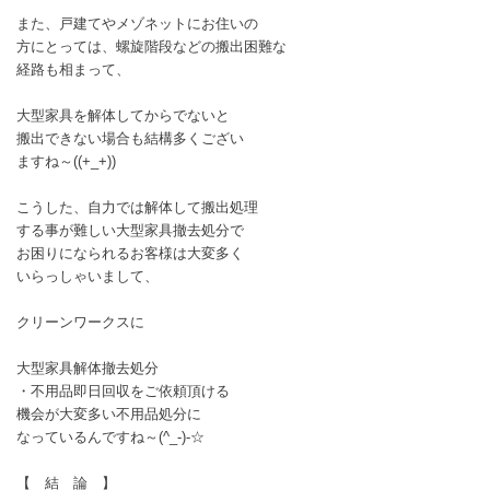
また、戸建てやメゾネットにお住いの
方にとっては、螺旋階段などの搬出困難な
経路も相まって、
大型家具を解体してからでないと
搬出できない場合も結構多くござい
ますね～((+_+))
こうした、自力では解体して搬出処理
する事が難しい大型家具撤去処分で
お困りになられるお客様は大変多く
いらっしゃいまして、
クリーンワークスに
大型家具解体撤去処分
・不用品即日回収をご依頼頂ける
機会が大変多い不用品処分に
なっているんですね～(^_-)-☆
【 結 論 】