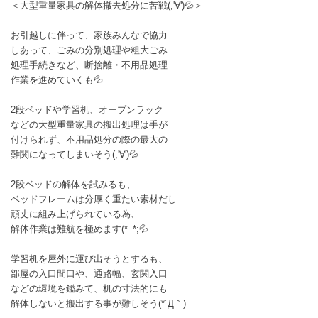
＜大型重量家具の解体撤去処分に苦戦(;'∀')💦＞
お引越しに伴って、家族みんなで協力
しあって、ごみの分別処理や粗大ごみ
処理手続きなど、断捨離・不用品処理
作業を進めていくも💦
2段ベッドや学習机、オープンラック
などの大型重量家具の搬出処理は手が
付けられず、不用品処分の際の最大の
難関になってしまいそう(;'∀')💦
2段ベッドの解体を試みるも、
ベッドフレームは分厚く重たい素材だし
頑丈に組み上げられている為、
解体作業は難航を極めます(*_*;💦
学習机を屋外に運び出そうとするも、
部屋の入口間口や、通路幅、玄関入口
などの環境を鑑みて、机の寸法的にも
解体しないと搬出する事が難しそう(*´Д｀)