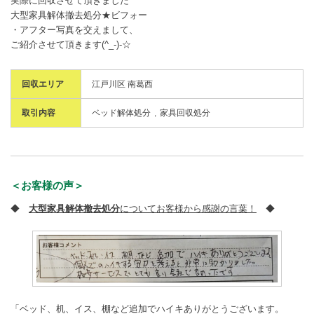
実際に回収させて頂きました
大型家具解体撤去処分★ビフォー
・アフター写真を交えまして、
ご紹介させて頂きます(^_-)-☆
回収エリア
江戸川区 南葛西
取引内容
ベッド解体処分
家具回収処分
＜お客様の声＞
◆
大型家具解体撤去処分
についてお客様から感謝の言葉！
◆
「ベッド、机、イス、棚など追加でハイキありがとうございます。