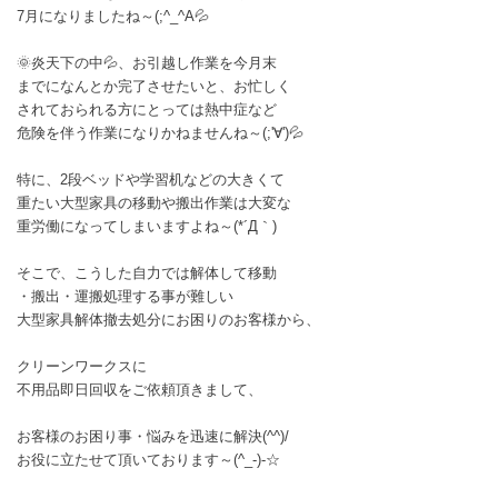
7月になりましたね～(;^_^A💦
🌞炎天下の中💦、お引越し作業を今月末
までになんとか完了させたいと、お忙しく
されておられる方にとっては熱中症など
危険を伴う作業になりかねませんね～(;'∀')💦
特に、2段ベッドや学習机などの大きくて
重たい大型家具の移動や搬出作業は大変な
重労働になってしまいますよね～(*´Д｀)
そこで、こうした自力では解体して移動
・搬出・運搬処理する事が難しい
大型家具解体撤去処分にお困りのお客様から、
クリーンワークスに
不用品即日回収をご依頼頂きまして、
お客様のお困り事・悩みを迅速に解決(^^)/
お役に立たせて頂いております～(^_-)-☆