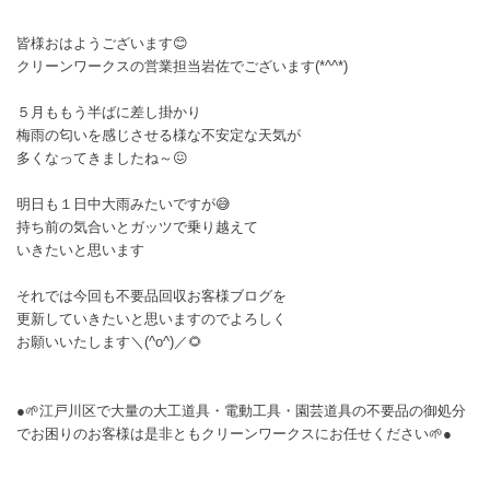
皆様おはようございます😊
クリーンワークスの営業担当岩佐でございます(*^^*)
５月ももう半ばに差し掛かり
梅雨の匂いを感じさせる様な不安定な天気が
多くなってきましたね～😖
明日も１日中大雨みたいですが😅
持ち前の気合いとガッツで乗り越えて
いきたいと思います
それでは今回も不要品回収お客様ブログを
更新していきたいと思いますのでよろしく
お願いいたします＼(^o^)／🌻
●🌱江戸川区で大量の大工道具・電動工具・園芸道具の不要品の御処分
でお困りのお客様は是非ともクリーンワークスにお任せください🌱●