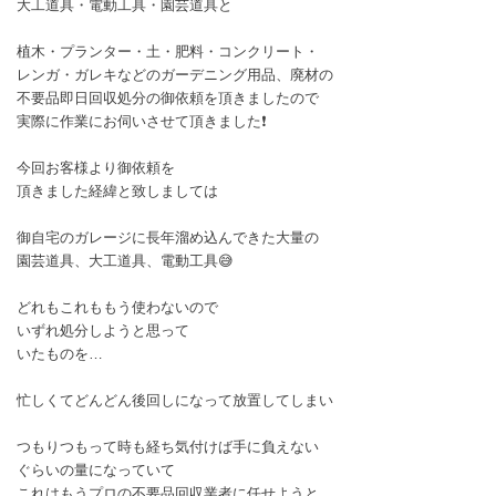
大工道具・電動工具・園芸道具と
植木・プランター・土・肥料・コンクリート・
レンガ・ガレキなどのガーデニング用品、廃材の
不要品即日回収処分の御依頼を頂きましたので
実際に作業にお伺いさせて頂きました❗
今回お客様より御依頼を
頂きました経緯と致しましては
御自宅のガレージに長年溜め込んできた大量の
園芸道具、大工道具、電動工具😅
どれもこれももう使わないので
いずれ処分しようと思って
いたものを…
忙しくてどんどん後回しになって放置してしまい
つもりつもって時も経ち気付けば手に負えない
ぐらいの量になっていて
これはもうプロの不要品回収業者に任せようと