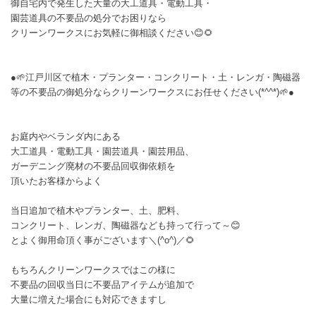
御自宅内で発生した大量の大工道具・電動工具・
園芸道具の不要品の処分でお困りなら
クリーンワークスにお気軽に御相談ください😊🌻
●🌱江戸川区で植木・プランター・コンクリート・土・レンガ・陶磁器
等の不要品の御処分ならクリーンワークスにお任せください(*^^*)🌱●
お庭内やベランダ内にある
大工道具・電動工具・園芸道具・園芸用品、
ガーデニング廃材の不要品回収御依頼を
頂いたお客様からよく
当日追加で植木やプランター、土、肥料、
コンクリート、レンガ、陶磁器なども持って行って～😊
とよく御用命頂く事がございます＼(^o^)／🌻
もちろんクリーンワークスではこの様に
不要品の回収当日に不要品アイテムが追加で
大量に増えた場合にも対応できますし