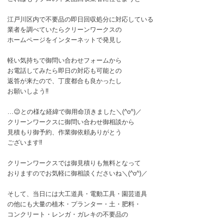
江戸川区内で不要品の即日回収処分に対応している
業者を調べていたらクリーンワークスの
ホームページをインターネットで発見し
軽い気持ちで御問い合わせフォームから
お電話してみたら即日の対応も可能との
返答が来たので、丁度都合も良かったし
お願いしよう‼️
…😉との様な経緯で御用命頂きました＼(^o^)／
クリーンワークスに御問い合わせ御相談から
見積もり御予約、作業御依頼ありがとう
ございます‼️
クリーンワークスでは御見積りも無料となって
おりますのでお気軽に御相談くださいね＼(^o^)／
そして、当日には大工道具・電動工具・園芸道具
の他にも大量の植木・プランター・土・肥料・
コンクリート・レンガ・ガレキの不要品の