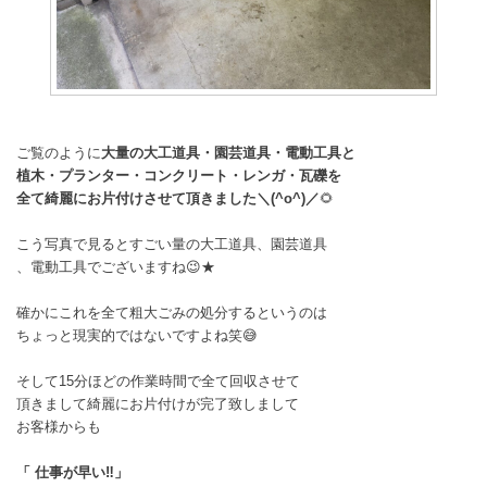
ご覧のように
大量の大工道具・園芸道具・電動工具と
植木・プランター・コンクリート・レンガ・瓦礫を
全て綺麗にお片付けさせて頂きました＼(^o^)／
🌻
こう写真で見るとすごい量の大工道具、園芸道具
、電動工具でございますね😉★
確かにこれを全て粗大ごみの処分するというのは
ちょっと現実的ではないですよね笑😅
そして15分ほどの作業時間で全て回収させて
頂きまして綺麗にお片付けが完了致しまして
お客様からも
「 仕事が早い‼️」