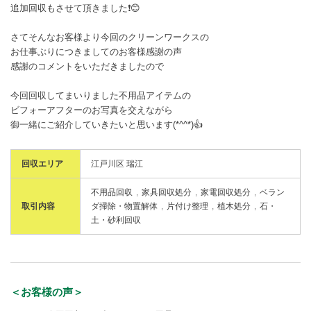
追加回収もさせて頂きました❗😊
さてそんなお客様より今回のクリーンワークスの
お仕事ぶりにつきましてのお客様感謝の声
感謝のコメントをいただきましたので
今回回収してまいりました不用品アイテムの
ビフォーアフターのお写真を交えながら
御一緒にご紹介していきたいと思います(*^^*)👍
回収エリア
江戸川区 瑞江
不用品回収
家具回収処分
家電回収処分
ベラン
取引内容
ダ掃除・物置解体
片付け整理
植木処分
石・
土・砂利回収
＜お客様の声＞