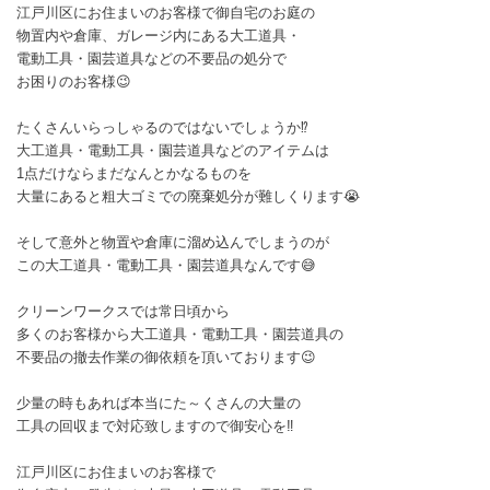
江戸川区にお住まいのお客様で御自宅のお庭の
物置内や倉庫、ガレージ内にある大工道具・
電動工具・園芸道具などの不要品の処分で
お困りのお客様😉
たくさんいらっしゃるのではないでしょうか⁉️
大工道具・電動工具・園芸道具などのアイテムは
1点だけならまだなんとかなるものを
大量にあると粗大ゴミでの廃棄処分が難しくります😭
そして意外と物置や倉庫に溜め込んでしまうのが
この大工道具・電動工具・園芸道具なんです😅
クリーンワークスでは常日頃から
多くのお客様から大工道具・電動工具・園芸道具の
不要品の撤去作業の御依頼を頂いております😉
少量の時もあれば本当にた～くさんの大量の
工具の回収まで対応致しますので御安心を‼️
江戸川区にお住まいのお客様で