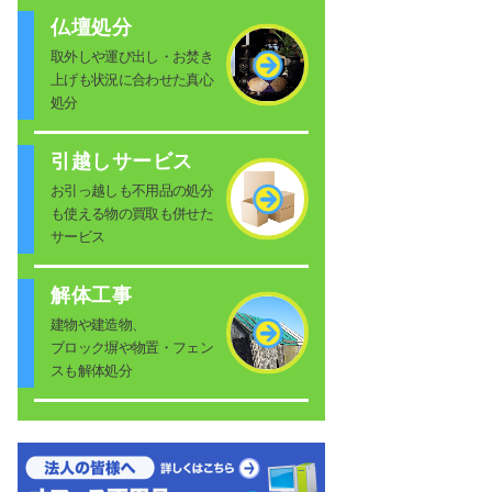
仏壇処分
取外しや運び出し・お焚き
上げも状況に合わせた真心
処分
引越しサービス
お引っ越しも不用品の処分
も使える物の買取も併せた
サービス
解体工事
建物や建造物、
ブロック塀や物置・フェン
スも解体処分