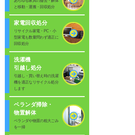
あらゆる家具の撤去・解体
と移動・運搬・回収処分
家電回収処分
リサイクル家電・PC・小
型家電も数量問わず適正に
回収処分
洗濯機
引越し処分
引越し・買い替え時の洗濯
機を適正なリサイクル処分
します
ベランダ掃除・
物置解体
ベランダや物置の粗大ごみ
を一掃