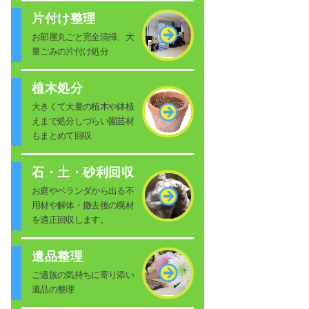
片付け整理
お部屋丸ごと完全清掃、大
量ごみの片付け処分
植木処分
大きくて大量の植木や鉢植
えまで処分しづらい園芸材
もまとめて回収
石・土・砂利回収
お庭やベランダから出る不
用材や解体・撤去後の廃材
を適正回収します。
遺品整理
ご遺族の気持ちに寄り添い
遺品の整理