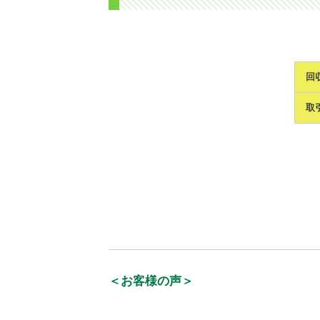
回
取
＜お客様の声＞