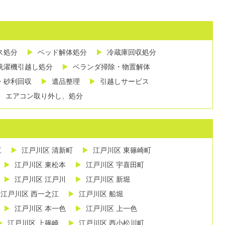
ス処分
ベッド解体処分
冷蔵庫回収処分
洗濯機引越し処分
ベランダ掃除・物置解体
・砂利回収
遺品整理
引越しサービス
エアコン取り外し、処分
江
江戸川区 清新町
江戸川区 東篠崎町
江戸川区 東松本
江戸川区 宇喜田町
江戸川区 江戸川
江戸川区 新堀
江戸川区 西一之江
江戸川区 船堀
江戸川区 本一色
江戸川区 上一色
江戸川区 上篠崎
江戸川区 西小松川町