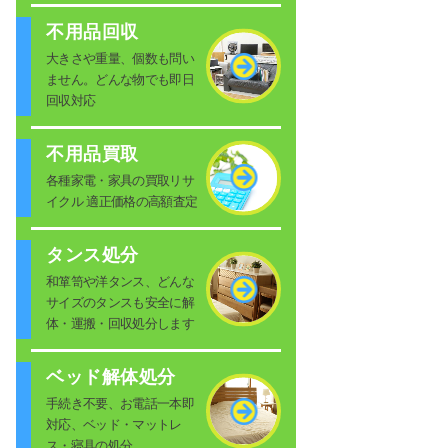
不用品回収
大きさや重量、個数も問い
ません。どんな物でも即日
回収対応
不用品買取
各種家電・家具の買取リサ
イクル 適正価格の高額査定
タンス処分
和箪笥や洋タンス、どんな
サイズのタンスも安全に解
体・運搬・回収処分します
ベッド解体処分
手続き不要、お電話一本即
対応、ベッド・マットレ
ス・寝具の処分