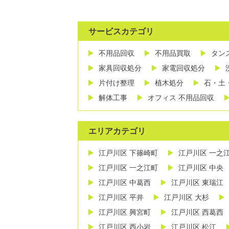
サービスカテゴリ
不用品回収
不用品買取
タン
家具回収処分
家電回収処分
片付け整理
植木処分
石・土
解体工事
オフィス 不用品回収
エリアカテゴリ
江戸川区 下篠崎町
江戸川区 一之
江戸川区 一之江町
江戸川区 中央
江戸川区 中葛西
江戸川区 東瑞江
江戸川区 平井
江戸川区 大杉
江戸川区 興宮町
江戸川区 西葛西
江戸川区 西小岩
江戸川区 松江