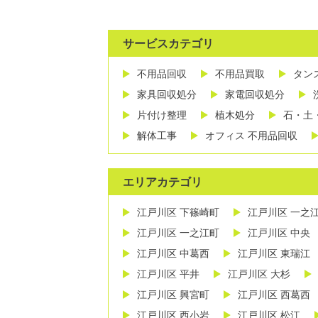
サービスカテゴリ
不用品回収
不用品買取
タン
家具回収処分
家電回収処分
片付け整理
植木処分
石・土
解体工事
オフィス 不用品回収
エリアカテゴリ
江戸川区 下篠崎町
江戸川区 一之
江戸川区 一之江町
江戸川区 中央
江戸川区 中葛西
江戸川区 東瑞江
江戸川区 平井
江戸川区 大杉
江戸川区 興宮町
江戸川区 西葛西
江戸川区 西小岩
江戸川区 松江