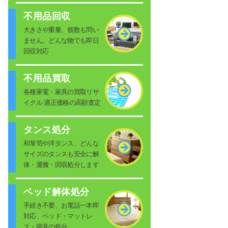
不用品回収
大きさや重量、個数も問い
ません。どんな物でも即日
回収対応
不用品買取
各種家電・家具の買取リサ
イクル 適正価格の高額査定
タンス処分
和箪笥や洋タンス、どんな
サイズのタンスも安全に解
体・運搬・回収処分します
ベッド解体処分
手続き不要、お電話一本即
対応、ベッド・マットレ
ス・寝具の処分