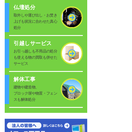
仏壇処分
取外しや運び出し・お焚き
上げも状況に合わせた真心
処分
引越しサービス
お引っ越しも不用品の処分
も使える物の買取も併せた
サービス
解体工事
建物や建造物、
ブロック塀や物置・フェン
スも解体処分