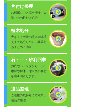
片付け整理
お部屋丸ごと完全清掃、大
量ごみの片付け処分
植木処分
大きくて大量の植木や鉢植
えまで処分しづらい園芸材
もまとめて回収
石・土・砂利回収
お庭やベランダから出る不
用材や解体・撤去後の廃材
を適正回収します。
遺品整理
ご遺族の気持ちに寄り添い
遺品の整理