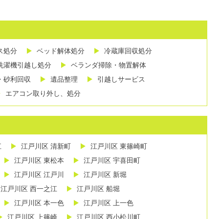
ス処分
ベッド解体処分
冷蔵庫回収処分
洗濯機引越し処分
ベランダ掃除・物置解体
・砂利回収
遺品整理
引越しサービス
エアコン取り外し、処分
江
江戸川区 清新町
江戸川区 東篠崎町
江戸川区 東松本
江戸川区 宇喜田町
江戸川区 江戸川
江戸川区 新堀
江戸川区 西一之江
江戸川区 船堀
江戸川区 本一色
江戸川区 上一色
江戸川区 上篠崎
江戸川区 西小松川町