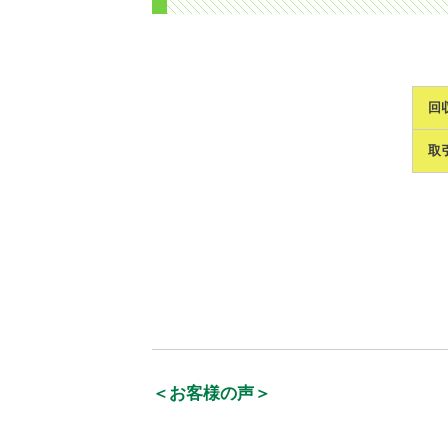
回
取
＜お客様の声＞