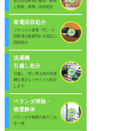
あらゆる家具の撤去・解体
と移動・運搬・回収処分
家電回収処分
リサイクル家電・PC・小
型家電も数量問わず適正に
回収処分
洗濯機
引越し処分
引越し・買い替え時の洗濯
機を適正なリサイクル処分
します
ベランダ掃除・
物置解体
ベランダや物置の粗大ごみ
を一掃