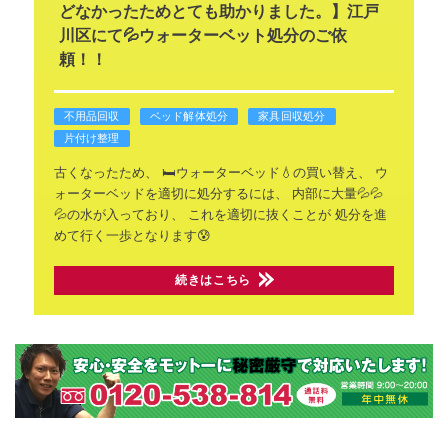
どなかったためとても助かりました。】江戸
川区にて💦ウォーターベット処分のご依
頼！！
不用品回収
ベッド解体処分
家具回収処分
片付け整理
古くなったため、
🛏️ウォーターベッド💧の買い替え、
ウ
ォーターベッドを適切に処分するには、
内部に大量💦💦
💦の水が入っており、
これを適切に抜くことが
処分を進
めて行く一歩となります😰
続きはこちら