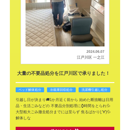
2024.06.07
江戸川区 一之江
大量の不要品処分を江戸川区で承りました！
ベッド解体処分
冷蔵庫回収処分
洗濯機引越し処分
引越し日が決まり🚚1か月近く前から
始めた断捨離は日用
品・生活ごみなどの
不要品分別処理に⌚時間をとられ💦
大型粗大ごみ撤去処分までには至らず
焦るばかり(;'∀')💦
解体しな