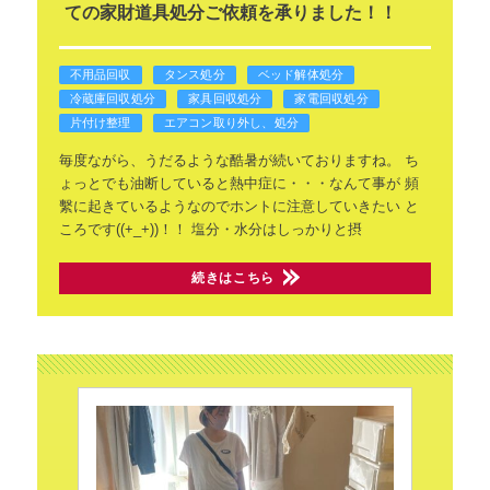
ての家財道具処分ご依頼を承りました！！
不用品回収
タンス処分
ベッド解体処分
冷蔵庫回収処分
家具回収処分
家電回収処分
片付け整理
エアコン取り外し、処分
毎度ながら、うだるような酷暑が続いておりますね。
ち
ょっとでも油断していると熱中症に・・・なんて事が
頻
繫に起きているようなのでホントに注意していきたい
と
ころです((+_+))！！
塩分・水分はしっかりと摂
続きはこちら