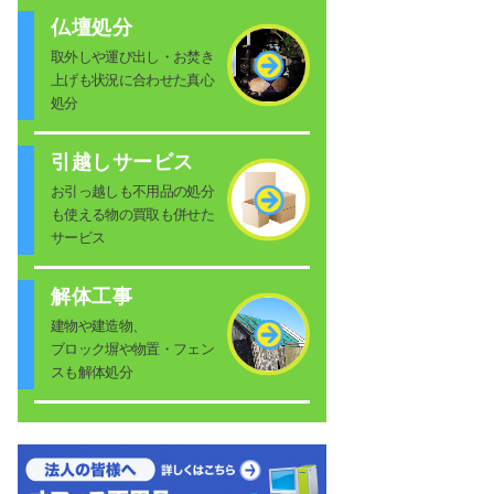
仏壇処分
取外しや運び出し・お焚き
上げも状況に合わせた真心
処分
引越しサービス
お引っ越しも不用品の処分
も使える物の買取も併せた
サービス
解体工事
建物や建造物、
ブロック塀や物置・フェン
スも解体処分