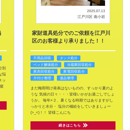
2025.07.13
江戸川区 南小岩
当
家財道具処分でのご依頼を江戸川
区のお客様より承りました！！
不用品回収
タンス処分
ベッド解体処分
冷蔵庫回収処分
分別
家具回収処分
家電回収処分
な悩
片付け整理
遺品整理
スッ
屋
まだ梅雨明け発表はないものの、すっかり夏のよ
うな
気候の日々・・・皆様いかがお過ごしでしょ
うか。
毎年×２、暑くなる時期ではありますがし
っかりと水分・
塩分の補給をしていきましょー
(>_<)！！
皆様こんにち
続きはこちら