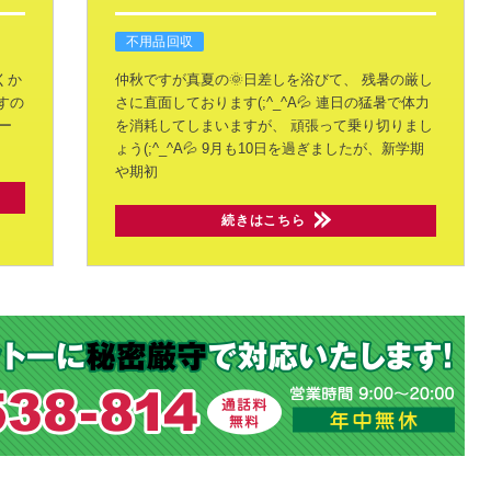
不用品回収
くか
仲秋ですが真夏の🌞日差しを浴びて、
残暑の厳し
すの
さに直面しております(;^_^A💦
連日の猛暑で体力
ー
を消耗してしまいますが、
頑張って乗り切りまし
ょう(;^_^A💦
9月も10日を過ぎましたが、新学期
や期初
続きはこちら