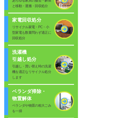
あらゆる家具の撤去・解体
と移動・運搬・回収処分
家電回収処分
リサイクル家電・PC・小
型家電も数量問わず適正に
回収処分
洗濯機
引越し処分
引越し・買い替え時の洗濯
機を適正なリサイクル処分
します
ベランダ掃除・
物置解体
ベランダや物置の粗大ごみ
を一掃