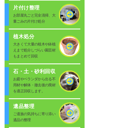
片付け整理
お部屋丸ごと完全清掃、大
量ごみの片付け処分
植木処分
大きくて大量の植木や鉢植
えまで処分しづらい園芸材
もまとめて回収
石・土・砂利回収
お庭やベランダから出る不
用材や解体・撤去後の廃材
を適正回収します。
遺品整理
ご遺族の気持ちに寄り添い
遺品の整理