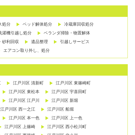
ス処分
ベッド解体処分
冷蔵庫回収処分
洗濯機引越し処分
ベランダ掃除・物置解体
・砂利回収
遺品整理
引越しサービス
エアコン取り外し、処分
江
江戸川区 清新町
江戸川区 東篠崎町
江戸川区 東松本
江戸川区 宇喜田町
江戸川区 江戸川
江戸川区 新堀
江戸川区 西一之江
江戸川区 船堀
江戸川区 本一色
江戸川区 上一色
江戸川区 上篠崎
江戸川区 西小松川町