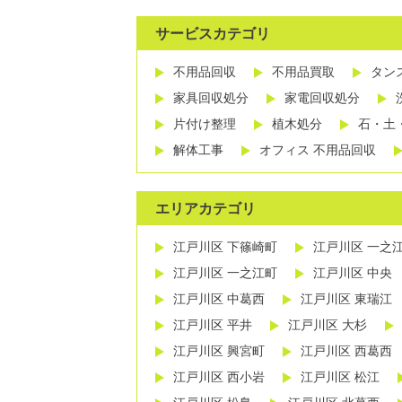
サービスカテゴリ
不用品回収
不用品買取
タン
家具回収処分
家電回収処分
片付け整理
植木処分
石・土
解体工事
オフィス 不用品回収
エリアカテゴリ
江戸川区 下篠崎町
江戸川区 一之
江戸川区 一之江町
江戸川区 中央
江戸川区 中葛西
江戸川区 東瑞江
江戸川区 平井
江戸川区 大杉
江戸川区 興宮町
江戸川区 西葛西
江戸川区 西小岩
江戸川区 松江