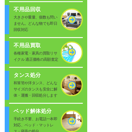
不用品回収
大きさや重量、個数も問い
ません。どんな物でも即日
回収対応
不用品買取
各種家電・家具の買取リサ
イクル 適正価格の高額査定
タンス処分
和箪笥や洋タンス、どんな
サイズのタンスも安全に解
体・運搬・回収処分します
ベッド解体処分
手続き不要、お電話一本即
対応、ベッド・マットレ
ス・寝具の処分