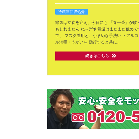
冷蔵庫回収処分
節気は立春を迎え、今日にも
「春一番」が吹
もしれません
ね～(^^)/
気温はまだまだ低めで
で、
マスク着用と、小まめな手洗い
・アルコ
ル消毒・うがいを
励行すると共に、
続きはこちら