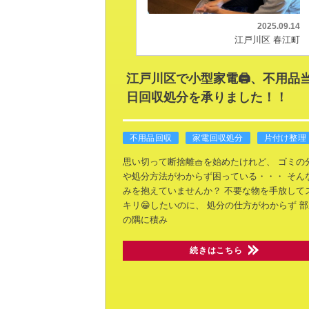
2025.09.14
江戸川区 春江町
江戸川区で小型家電🖨️、不用品
日回収処分を承りました！！
不用品回収
家電回収処分
片付け整理
思い切って断捨離🧺を始めたけれど、
ゴミの
や処分方法がわからず困っている・・・
そん
みを抱えていませんか？
不要な物を手放して
キリ😁したいのに、
処分の仕方がわからず
部
の隅に積み
続きはこちら