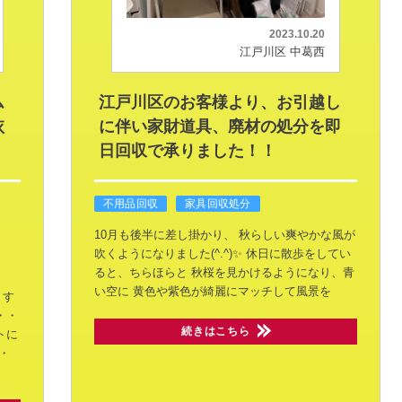
2023.10.20
江戸川区 中葛西
ム
江戸川区のお客様より、お引越し
依
に伴い家財道具、廃材の処分を即
日回収で承りました！！
不用品回収
家具回収処分
10月も後半に差し掛かり、
秋らしい爽やかな風が
吹くようになりました(^.^)✨
休日に散歩をしてい
ると、ちらほらと
秋桜を見かけるようになり、青
い空に
黄色や紫色が綺麗にマッチして風景を
ます
・・
続きはこちら
トに
・