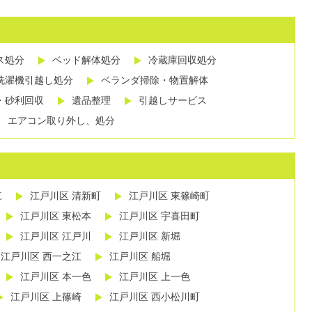
ス処分
ベッド解体処分
冷蔵庫回収処分
洗濯機引越し処分
ベランダ掃除・物置解体
・砂利回収
遺品整理
引越しサービス
エアコン取り外し、処分
江
江戸川区 清新町
江戸川区 東篠崎町
江戸川区 東松本
江戸川区 宇喜田町
江戸川区 江戸川
江戸川区 新堀
江戸川区 西一之江
江戸川区 船堀
江戸川区 本一色
江戸川区 上一色
江戸川区 上篠崎
江戸川区 西小松川町