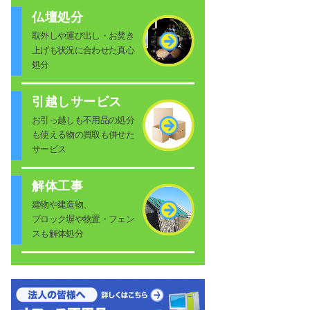
仏壇処分
取外しや運び出し・お焚き
上げも状況に合わせた真心
処分
引越しサービス
お引っ越しも不用品の処分
も使える物の買取も併せた
サービス
解体工事
建物や建造物、
ブロック塀や物置・フェン
スも解体処分