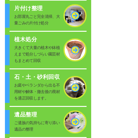
片付け整理
お部屋丸ごと完全清掃、大
量ごみの片付け処分
植木処分
大きくて大量の植木や鉢植
えまで処分しづらい園芸材
もまとめて回収
石・土・砂利回収
お庭やベランダから出る不
用材や解体・撤去後の廃材
を適正回収します。
遺品整理
ご遺族の気持ちに寄り添い
遺品の整理