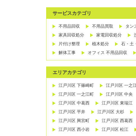
サービスカテゴリ
不用品回収
不用品買取
タン
家具回収処分
家電回収処分
片付け整理
植木処分
石・土
解体工事
オフィス 不用品回収
エリアカテゴリ
江戸川区 下篠崎町
江戸川区 一之
江戸川区 一之江町
江戸川区 中央
江戸川区 中葛西
江戸川区 東瑞江
江戸川区 平井
江戸川区 大杉
江戸川区 興宮町
江戸川区 西葛西
江戸川区 西小岩
江戸川区 松江