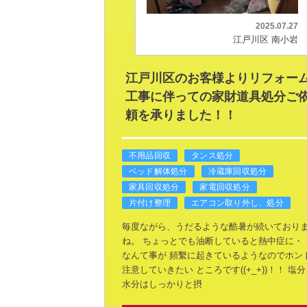
2025.07.27
江戸川区 南小岩
江戸川区のお客様よりリフォー
工事に伴っての家財道具処分ご
頼を承りました！！
不用品回収
タンス処分
ベッド解体処分
冷蔵庫回収処分
家具回収処分
家電回収処分
片付け整理
エアコン取り外し、処分
毎度ながら、うだるような酷暑が続いており
ね。
ちょっとでも油断していると熱中症に・
なんて事が
頻繫に起きているようなのでホン
注意していきたい
ところです((+_+))！！
塩分
水分はしっかりと摂