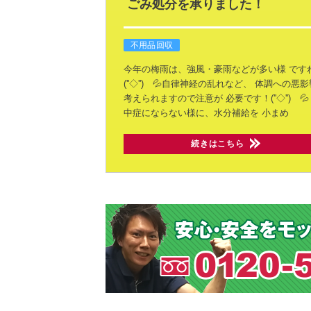
ごみ処分を承りました！
不用品回収
今年の梅雨は、強風・豪雨などが多い様
です
(''◇'')ゞ💦自律神経の乱れなど、
体調への悪影
考えられますので注意が
必要です！(''◇'')ゞ💦
中症にならない様に、水分補給を
小まめ
続きはこちら