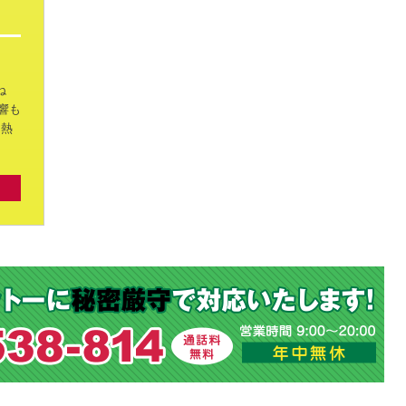
ね
響も
熱