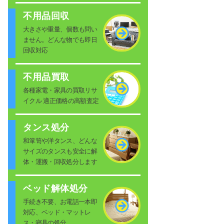
不用品回収
大きさや重量、個数も問い
ません。どんな物でも即日
回収対応
不用品買取
各種家電・家具の買取リサ
イクル 適正価格の高額査定
タンス処分
和箪笥や洋タンス、どんな
サイズのタンスも安全に解
体・運搬・回収処分します
ベッド解体処分
手続き不要、お電話一本即
対応、ベッド・マットレ
ス・寝具の処分