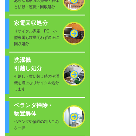
あらゆる家具の撤去・解体
と移動・運搬・回収処分
家電回収処分
リサイクル家電・PC・小
型家電も数量問わず適正に
回収処分
洗濯機
引越し処分
引越し・買い替え時の洗濯
機を適正なリサイクル処分
します
ベランダ掃除・
物置解体
ベランダや物置の粗大ごみ
を一掃