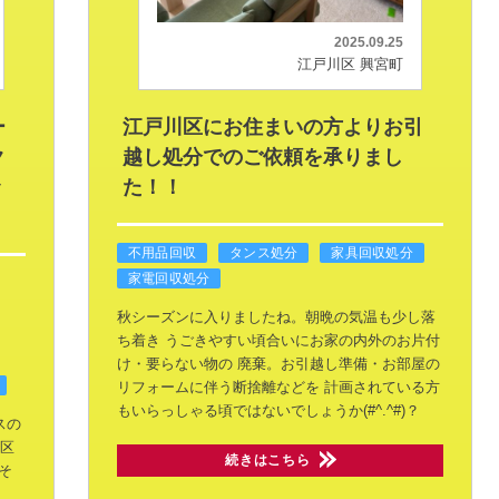
2025.09.25
江戸川区 興宮町
ー
江戸川区にお住まいの方よりお引
ク
越し処分でのご依頼を承りまし
ッ
た！！
不用品回収
タンス処分
家具回収処分
家電回収処分
秋シーズンに入りましたね。朝晩の気温も少し落
ち着き
うごきやすい頃合いにお家の内外のお片付
け・要らない物の
廃棄。お引越し準備・お部屋の
リフォームに伴う断捨離などを
計画されている方
もいらっしゃる頃ではないでしょうか(#^.^#)？
スの
川区
続きはこちら
そ