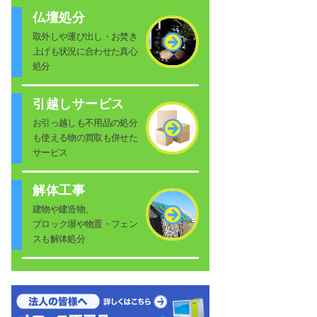
仏壇処分
取外しや運び出し・お焚き
上げも状況に合わせた真心
処分
引越しサービス
お引っ越しも不用品の処分
も使える物の買取も併せた
サービス
解体工事
建物や建造物、
ブロック塀や物置・フェン
スも解体処分