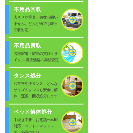
不用品回収
大きさや重量、個数も問い
ません。どんな物でも即日
回収対応
不用品買取
各種家電・家具の買取リサ
イクル 適正価格の高額査定
タンス処分
和箪笥や洋タンス、どんな
サイズのタンスも安全に解
体・運搬・回収処分します
ベッド解体処分
手続き不要、お電話一本即
対応、ベッド・マットレ
ス・寝具の処分