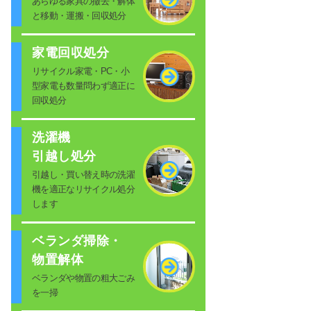
あらゆる家具の撤去・解体
と移動・運搬・回収処分
家電回収処分
リサイクル家電・PC・小
型家電も数量問わず適正に
回収処分
洗濯機
引越し処分
引越し・買い替え時の洗濯
機を適正なリサイクル処分
します
ベランダ掃除・
物置解体
ベランダや物置の粗大ごみ
を一掃