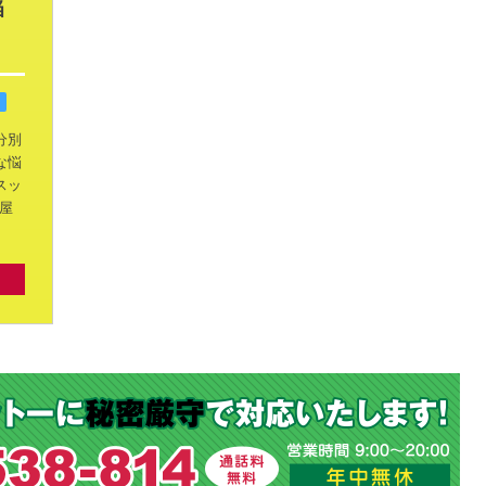
当
分別
な悩
スッ
屋