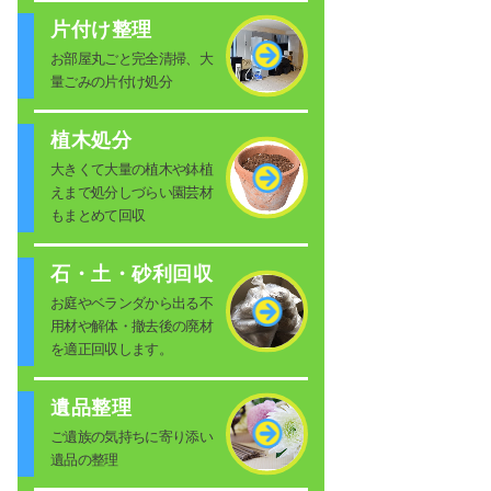
片付け整理
お部屋丸ごと完全清掃、大
量ごみの片付け処分
植木処分
大きくて大量の植木や鉢植
えまで処分しづらい園芸材
もまとめて回収
石・土・砂利回収
お庭やベランダから出る不
用材や解体・撤去後の廃材
を適正回収します。
遺品整理
ご遺族の気持ちに寄り添い
遺品の整理