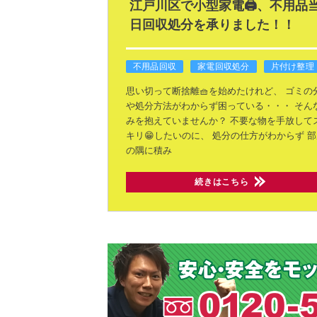
江戸川区で小型家電🖨️、不用品
日回収処分を承りました！！
不用品回収
家電回収処分
片付け整理
思い切って断捨離🧺を始めたけれど、
ゴミの
や処分方法がわからず困っている・・・
そん
みを抱えていませんか？
不要な物を手放して
キリ😁したいのに、
処分の仕方がわからず
部
の隅に積み
続きはこちら