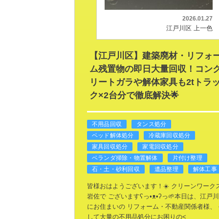
2026.01.27
江戸川区 上一色
【江戸川区】建築廃材・リフォ
ム残置物の即日大量回収！コン
リートガラや解体家具も2tトラ
ク×2台分で徹底解決🌟
不用品回収
タンス処分
ベッド解体処分
冷蔵庫回収処分
家具回収処分
家電回収処分
ベランダ掃除・物置解体
片付け整理
石・土・砂利回収
遺品整理
解体工事
​皆様おはようございます！☀️
クリーンワーク
岩佐で
ございますʕ⁠っ⁠•⁠ᴥ⁠•⁠ʔ⁠っ🌱
​本日は、江戸
にお住まいの
リフォーム・不動産関係者様、
して大量の不用品処分にお困りの<