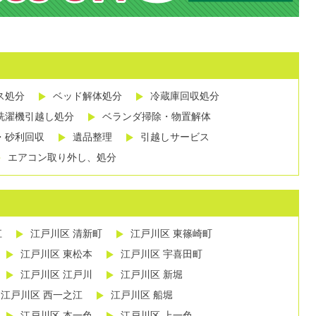
ス処分
ベッド解体処分
冷蔵庫回収処分
洗濯機引越し処分
ベランダ掃除・物置解体
・砂利回収
遺品整理
引越しサービス
エアコン取り外し、処分
江
江戸川区 清新町
江戸川区 東篠崎町
江戸川区 東松本
江戸川区 宇喜田町
江戸川区 江戸川
江戸川区 新堀
江戸川区 西一之江
江戸川区 船堀
江戸川区 本一色
江戸川区 上一色