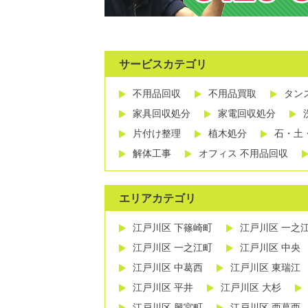
サービスカテゴリ
不用品回収
不用品買取
タン
家具回収処分
家電回収処分
片付け整理
植木処分
石・土
解体工事
オフィス 不用品回収
エリアカテゴリ
江戸川区 下篠崎町
江戸川区 一之
江戸川区 一之江町
江戸川区 中央
江戸川区 中葛西
江戸川区 東瑞江
江戸川区 平井
江戸川区 大杉
江戸川区 興宮町
江戸川区 西葛西