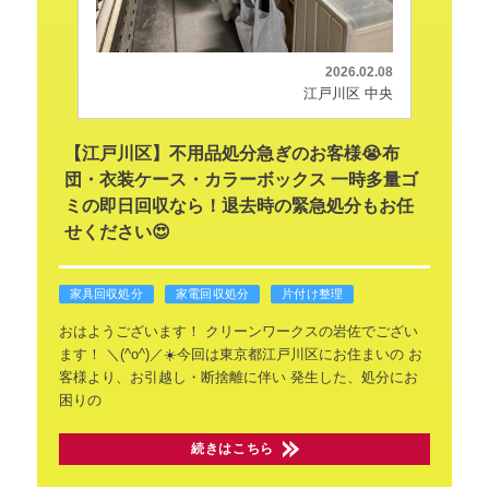
2026.02.08
江戸川区 中央
【江戸川区】不用品処分急ぎのお客様😭布
団・衣装ケース・カラーボックス 一時多量ゴ
ミの即日回収なら！退去時の緊急処分もお任
せください😍
家具回収処分
家電回収処分
片付け整理
​おはようございます！
クリーンワークスの岩佐でござい
ます！
＼(^o^)／☀️
​今回は東京都江戸川区にお住まいの
お
客様より、お引越し・断捨離に伴い
発生した、処分にお
困りの
続きはこちら