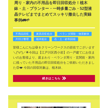
周り・家内の不用品を即日回収処分！植木
鉢・土・プランター・一時多量ごみ・52型液
晶テレビまでまとめてスッキリ撤去した実録
事例🚛🌱
不用品回収
家具回収処分
ベランダ掃除・物置解体
片付け整理
植木処分
石・土・砂利回収
皆様こんにちは😆🌷クリーンワークスの岩佐でございます
＼(^o^)／🌟今回は【江戸川区西小岩】の一戸建てにお住ま
いのお客様より、庭まわり・ベランダ周り・玄関前・家内
に残っていた不用品の即日回収処分をご依頼いただきまし
た😍❤️
今回の回収対象は、植木鉢、
続きはこちら