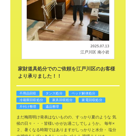
2025.07.13
江戸川区 南小岩
家財道具処分でのご依頼を江戸川区のお客様
より承りました！！
不用品回収
タンス処分
ベッド解体処分
冷蔵庫回収処分
家具回収処分
家電回収処分
片付け整理
遺品整理
まだ梅雨明け発表はないものの、すっかり夏のような
気
候の日々・・・皆様いかがお過ごしでしょうか。
毎年×
２、暑くなる時期ではありますがしっかりと水分・
塩分