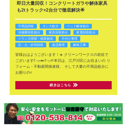
即日大量回収！コンクリートガラや解体家具
も2tトラック×2台分で徹底解決🌟
不用品回収
タンス処分
ベッド解体処分
冷蔵庫回収処分
家具回収処分
家電回収処分
ベランダ掃除・物置解体
片付け整理
石・土・砂利回収
遺品整理
解体工事
​皆様おはようございます！☀️
クリーンワークスの岩佐で
ございますʕ⁠っ⁠•⁠ᴥ⁠•⁠ʔ⁠っ🌱
​本日は、江戸川区にお住まいの
リ
フォーム・不動産関係者様、
そして大量の不用品処分に
お困りの<
続きはこちら